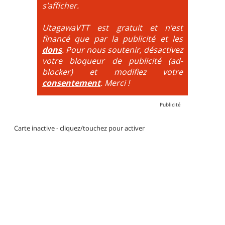
DH / Gravity
: Seule la descente se passe sur le vélo.
s'afficher.
La montée est faite via navette ou remontée
mécanique. La difficulté de la descente est indiquée
UtagawaVTT est gratuit et n'est
par des couleurs lorsqu'il s'agit de bikeparks. Vélo
financé que par la publicité et les
tout suspendu et protections du corps obligatoires.
dons
. Pour nous soutenir, désactivez
votre bloqueur de publicité (ad-
blocker) et modifiez votre
consentement
. Merci !