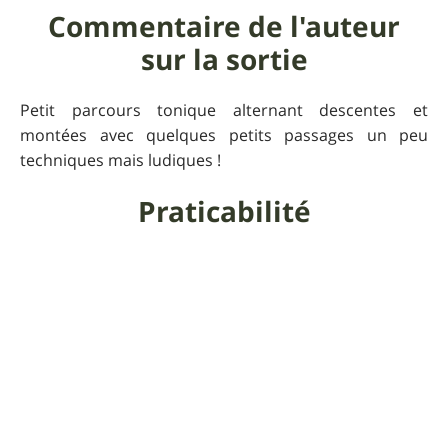
Commentaire de l'auteur
sur la sortie
Petit parcours tonique alternant descentes et
montées avec quelques petits passages un peu
techniques mais ludiques !
Praticabilité
Évitez la pluie ! Sur certaines sections, la piste peut
être coupée par de grosses mares et la boue se
rapproche plus de la glu qu'autre chose !
Informations
supplémentaires
Voici la carte préfectorale mise à jour