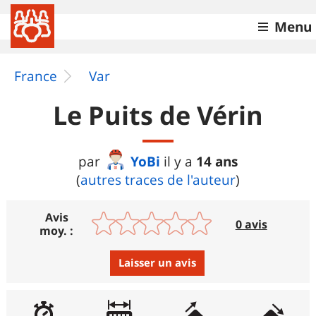
Menu
France
Var
Le Puits de Vérin
YoBi
14 ans
par
il y a
(
autres traces de l'auteur
)
Avis
0 avis
moy. :
Laisser un avis
Avis :