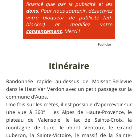
financé que par la publicité et les
6
= On prend les difficultés du niveau 5 et on les
dons
. Pour nous soutenir, désactivez
additionne, c'est à dire qu'on peut combiner pente
votre bloqueur de publicité (ad-
très raide avec épingles trialisantes !
blocker) et modifiez votre
consentement
. Merci !
Itinéraire
Randonnée rapide au-dessus de Moissac-Bellevue
dans le Haut Var Verdon avec un petit passage sur la
commune d'Aups.
Une fois sur les crêtes, il est possible d'apercevoir sur
une vue à 360° : les Alpes de Haute-Provence, le
plateau de Valensole, le lac de Sainte-Croix, la
montagne de Lure, le mont Ventoux, le Grand
Luberon, la Sainte-Victoire, le massif de la Sainte-