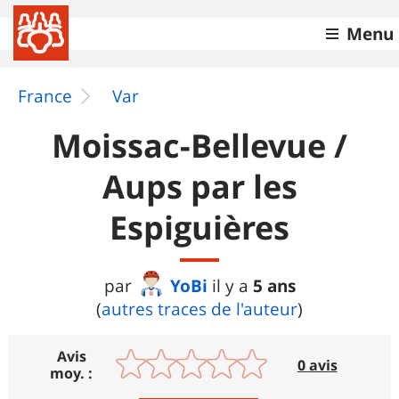
Menu
France
Var
Moissac-Bellevue /
Aups par les
Espiguières
YoBi
5 ans
par
il y a
(
autres traces de l'auteur
)
Avis
0 avis
moy. :