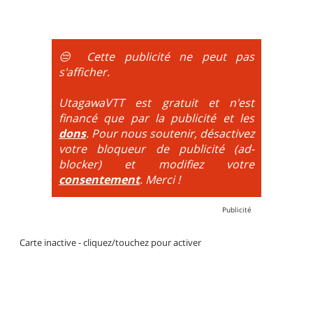
portages sont nécessaires.
montée se fait par la route et/ou des chemins larges
et le plaisir est à la descente. Vélo tout suspendu
obligatoire.
😔 Cette publicité ne peut pas
DH / Gravity
: Seule la descente se passe sur le vélo.
s'afficher.
La montée est faite via navette ou remontée
mécanique. La difficulté de la descente est indiquée
UtagawaVTT est gratuit et n'est
par des couleurs lorsqu'il s'agit de bikeparks. Vélo
financé que par la publicité et les
tout suspendu et protections du corps obligatoires.
dons
. Pour nous soutenir, désactivez
votre bloqueur de publicité (ad-
blocker) et modifiez votre
consentement
. Merci !