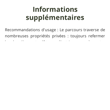
Informations
supplémentaires
Recommandations d'usage : Le parcours traverse de
nombreuses propriétés privées : toujours refermer
les barrières et clôtures électriques après votre
passage.
Pour que UtagawaVTT
reste gratuit
Faire un don 🙏
Commentaires sur cet