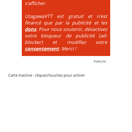
DH / Gravity
: Seule la descente se passe sur le vélo.
s'afficher.
La montée est faite via navette ou remontée
mécanique. La difficulté de la descente est indiquée
UtagawaVTT est gratuit et n'est
par des couleurs lorsqu'il s'agit de bikeparks. Vélo
financé que par la publicité et les
tout suspendu et protections du corps obligatoires.
dons
. Pour nous soutenir, désactivez
votre bloqueur de publicité (ad-
blocker) et modifiez votre
consentement
. Merci !