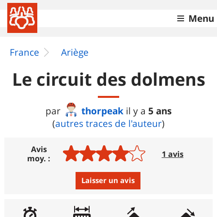
Menu
France
Ariège
Le circuit des dolmens
thorpeak
5 ans
par
il y a
(
autres traces de l'auteur
)
Avis
1 avis
moy. :
Laisser un avis
Avis :