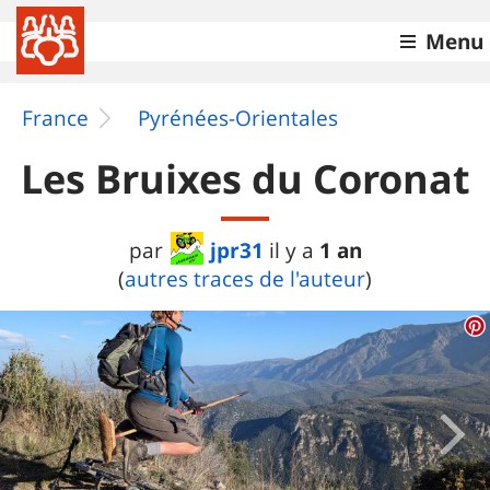
Menu
France
Pyrénées-Orientales
Les Bruixes du Coronat
jpr31
1 an
par
il y a
(
autres traces de l'auteur
)