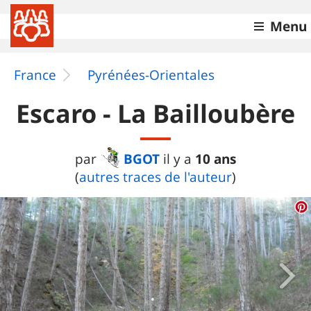
Menu
France
Pyrénées-Orientales
Escaro - La Bailloubère
BGOT
10 ans
par
il y a
(
autres traces de l'auteur
)