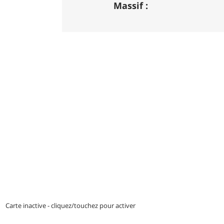
DH / Gravity
: Seule la descente se pass
Massif :
indiquée par des couleurs lorsqu'il s'agi