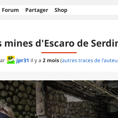
Forum
Partager
Shop
s mines d'Escaro de Serdi
jpr31
2 mois
ar
il y a
(
autres traces de l'auteu