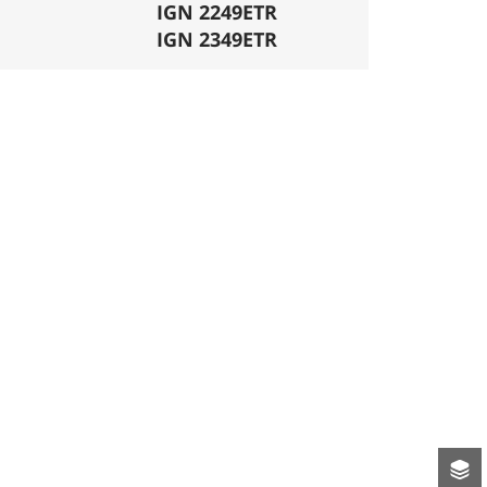
mécanique. La difficulté de la descente est
IGN 2249ETR
ligatoires.
IGN 2349ETR