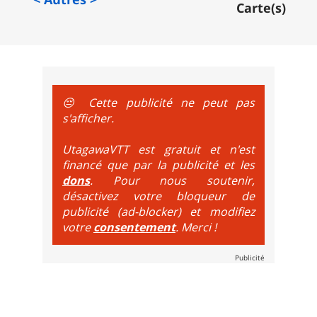
e sur le vélo. La montée est faite via navette ou remontée 
Carte(s)
t de bikeparks. Vélo tout suspendu et protections du corps ob
😔 Cette publicité ne peut pas
s'afficher.
UtagawaVTT est gratuit et n'est
financé que par la publicité et les
dons
. Pour nous soutenir,
désactivez votre bloqueur de
publicité (ad-blocker) et modifiez
votre
consentement
. Merci !