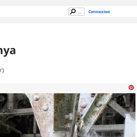
Connexion
nya
r
)