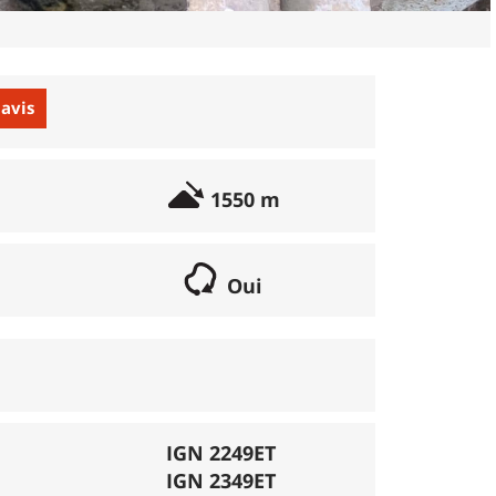
 avis
1550 m
Oui
if lorsqu'il s'agit d'une boucle. Les chemins
parcours peut se réaliser avec un vélo semi
porte éventuellement des poussages.
), la montée se fait par la route et/ou des
IGN 2249ET
IGN 2349ET