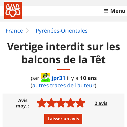
Menu
France
Pyrénées-Orientales
Vertige interdit sur les
balcons de la Têt
jpr31
10 ans
par
il y a
(
autres traces de l'auteur
)
Avis
2 avis
moy. :
Laisser un avis