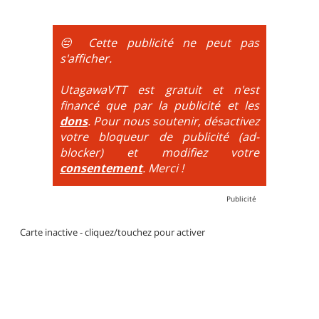
obligatoire.
DH / Gravity
: Seule la descente se passe sur le vélo.
😔 Cette publicité ne peut pas
La montée est faite via navette ou remontée
s'afficher.
mécanique. La difficulté de la descente est indiquée
par des couleurs lorsqu'il s'agit de bikeparks. Vélo
UtagawaVTT est gratuit et n'est
tout suspendu et protections du corps obligatoires.
financé que par la publicité et les
dons
. Pour nous soutenir, désactivez
votre bloqueur de publicité (ad-
blocker) et modifiez votre
consentement
. Merci !