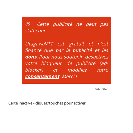
portages sont nécessaires.
montée se fait par la route et/ou des chemins larges
et le plaisir est à la descente. Vélo tout suspendu
obligatoire.
😔 Cette publicité ne peut pas
DH / Gravity
: Seule la descente se passe sur le vélo.
s'afficher.
La montée est faite via navette ou remontée
mécanique. La difficulté de la descente est indiquée
UtagawaVTT est gratuit et n'est
par des couleurs lorsqu'il s'agit de bikeparks. Vélo
financé que par la publicité et les
tout suspendu et protections du corps obligatoires.
dons
. Pour nous soutenir, désactivez
votre bloqueur de publicité (ad-
blocker) et modifiez votre
consentement
. Merci !