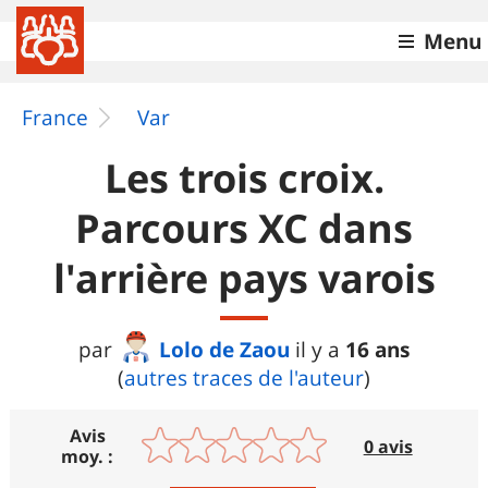
Menu
France
Var
Les trois croix.
Parcours XC dans
l'arrière pays varois
Lolo de Zaou
16 ans
par
il y a
(
autres traces de l'auteur
)
Avis
0 avis
moy. :