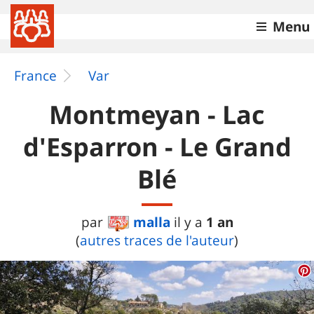
Menu
France
Var
Montmeyan - Lac
d'Esparron - Le Grand
Blé
malla
1 an
par
il y a
(
autres traces de l'auteur
)