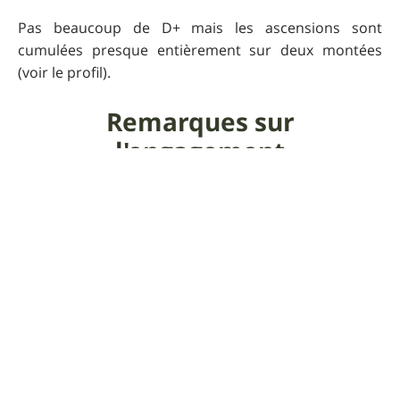
Pas beaucoup de D+ mais les ascensions sont
cumulées presque entièrement sur deux montées
(voir le profil).
Remarques sur
l'engagement
Cela peut rouler vite à très vite mais il faut peut-être
prendre le temps parfois de regarder le magnifique
paysage.
Remarques sur le portage
Pas compliqué, par deux fois en descente donc pour
les VTTAE, pas de soucis !