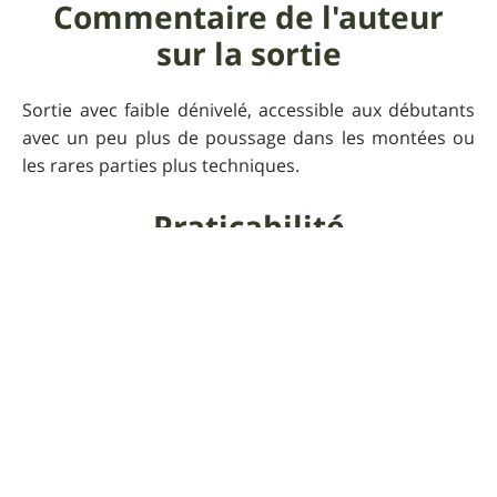
Commentaire de l'auteur
sur la sortie
Sortie avec faible dénivelé, accessible aux débutants
avec un peu plus de poussage dans les montées ou
les rares parties plus techniques.
Praticabilité
Toutes les saisons.
Informations
supplémentaires
Approvisionnement, camping, hôtel, gîtes,
restaurants, et multi-activités (rando, canoé,
escalade...) tous proches. Plus le musée.