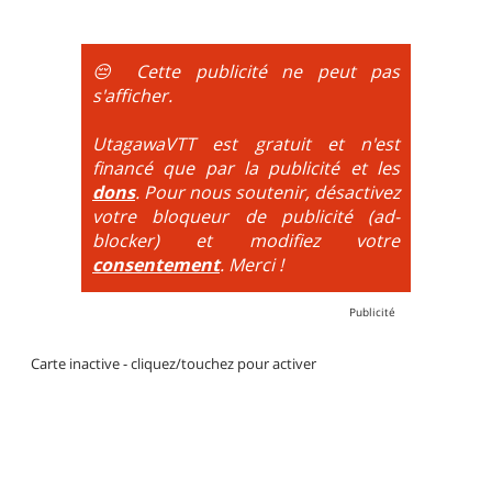
montée se fait par la route et/ou des chemins larges
et le plaisir est à la descente. Vélo tout suspendu
obligatoire.
😔 Cette publicité ne peut pas
DH / Gravity
: Seule la descente se passe sur le vélo.
s'afficher.
La montée est faite via navette ou remontée
mécanique. La difficulté de la descente est indiquée
UtagawaVTT est gratuit et n'est
par des couleurs lorsqu'il s'agit de bikeparks. Vélo
financé que par la publicité et les
tout suspendu et protections du corps obligatoires.
dons
. Pour nous soutenir, désactivez
votre bloqueur de publicité (ad-
blocker) et modifiez votre
consentement
. Merci !