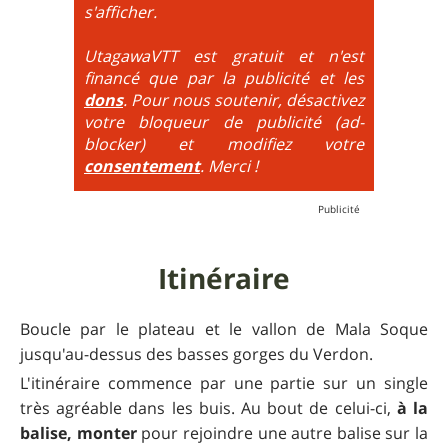
maximum de tous ces paramètres.
très proche du trial : épingles à passer
s'afficher.
obligatoirement en nose turn obligatoire, marches
très hautes etc.
UtagawaVTT est gratuit et n'est
financé que par la publicité et les
6
= On prend les difficultés du niveau 5 et on les
dons
. Pour nous soutenir, désactivez
additionne, c'est à dire qu'on peut combiner pente
votre bloqueur de publicité (ad-
très raide avec épingles trialisantes !
blocker) et modifiez votre
consentement
. Merci !
Itinéraire
Boucle par le plateau et le vallon de Mala Soque
jusqu'au-dessus des basses gorges du Verdon.
L'itinéraire commence par une partie sur un single
très agréable dans les buis. Au bout de celui-ci,
à la
balise, monter
pour rejoindre une autre balise sur la