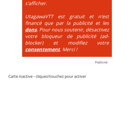
DH / Gravity
: Seule la descente se passe sur le vélo.
s'afficher.
La montée est faite via navette ou remontée
mécanique. La difficulté de la descente est indiquée
UtagawaVTT est gratuit et n'est
par des couleurs lorsqu'il s'agit de bikeparks. Vélo
financé que par la publicité et les
tout suspendu et protections du corps obligatoires.
dons
. Pour nous soutenir, désactivez
votre bloqueur de publicité (ad-
blocker) et modifiez votre
consentement
. Merci !