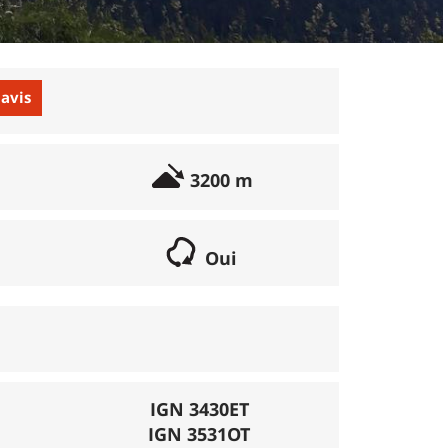
 avis
3200 m
Oui
if lorsqu'il s'agit d'une boucle. Les chemins
parcours peut se réaliser avec un vélo semi
porte éventuellement des poussages.
), la montée se fait par la route et/ou des
IGN 3430ET
IGN 3531OT