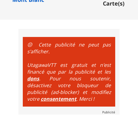
e sur le vélo. La montée est faite via navette ou remontée 
Carte(s)
t de bikeparks. Vélo tout suspendu et protections du corps ob
😔 Cette publicité ne peut pas
s'afficher.
UtagawaVTT est gratuit et n'est
financé que par la publicité et les
dons
. Pour nous soutenir,
désactivez votre bloqueur de
publicité (ad-blocker) et modifiez
votre
consentement
. Merci !