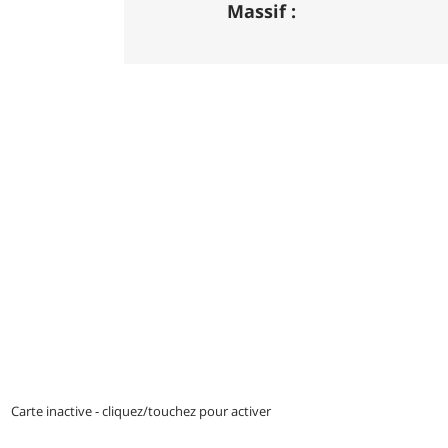
DH / Gravity
: Seule la descente se pass
Massif :
indiquée par des couleurs lorsqu'il s'agi