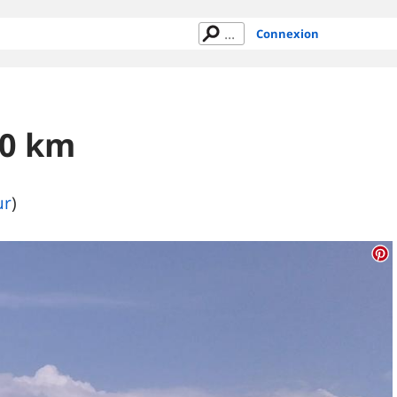
Connexion
70 km
ur
)