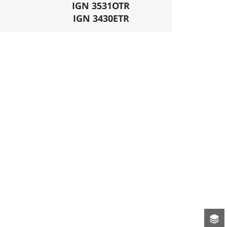
mécanique. La difficulté de la descente est
IGN 3531OTR
ligatoires.
IGN 3430ETR