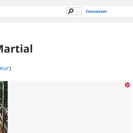
Connexion
Martial
teur
)