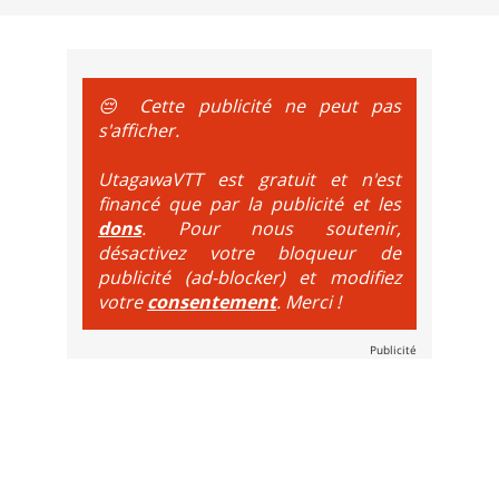
e sur le vélo. La montée est faite via navette ou remontée 
t de bikeparks. Vélo tout suspendu et protections du corps ob
😔 Cette publicité ne peut pas
s'afficher.
UtagawaVTT est gratuit et n'est
financé que par la publicité et les
dons
. Pour nous soutenir,
désactivez votre bloqueur de
publicité (ad-blocker) et modifiez
votre
consentement
. Merci !