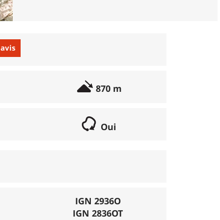
 avis
870 m
Oui
if lorsqu'il s'agit d'une boucle. Les chemins
parcours peut se réaliser avec un vélo semi
porte éventuellement des poussages.
), la montée se fait par la route et/ou des
IGN 2936O
IGN 2836OT