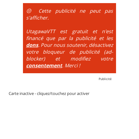
obligatoire.
😔 Cette publicité ne peut pas
DH / Gravity
: Seule la descente se passe sur le vélo.
s'afficher.
La montée est faite via navette ou remontée
mécanique. La difficulté de la descente est indiquée
UtagawaVTT est gratuit et n'est
par des couleurs lorsqu'il s'agit de bikeparks. Vélo
financé que par la publicité et les
tout suspendu et protections du corps obligatoires.
dons
. Pour nous soutenir, désactivez
votre bloqueur de publicité (ad-
blocker) et modifiez votre
consentement
. Merci !