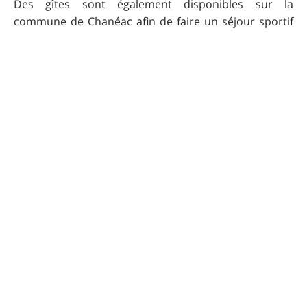
Des gîtes sont également disponibles sur la
commune de Chanéac afin de faire un séjour sportif
et touristique en haute Ardèche.
Praticabilité
A faire par temps clair et sans vent afin d'admirer la
vue magnifique des montagnes ardéchoises. Eviter
l'hiver à cause de la neige. Attention l'été, il y a
beaucoup de monde au départ.
Pour que UtagawaVTT
reste gratuit
Faire un don 🙏