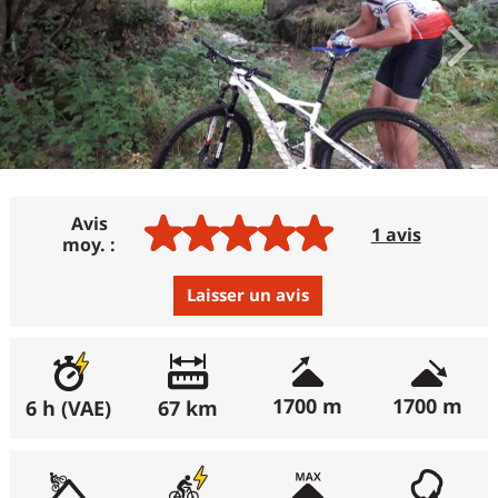
Avis
1 avis
moy. :
Laisser un avis
Avis :
Excellent
:
100%
1700 m
1700 m
6 h (VAE)
67 km
(récemment : 100%)
Bon
:
0%
(récemment : 0%)