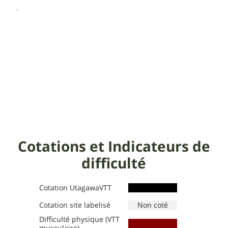
Cotations et Indicateurs de
difficulté
Cotation UtagawaVTT
Cotation site labelisé
Difficulté physique (VTT
Définition des niveaux :
Définition des niveaux :
musculaire)