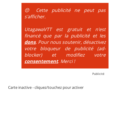
obligatoire.
😔 Cette publicité ne peut pas
DH / Gravity
: Seule la descente se passe sur le vélo.
s'afficher.
La montée est faite via navette ou remontée
mécanique. La difficulté de la descente est indiquée
UtagawaVTT est gratuit et n'est
par des couleurs lorsqu'il s'agit de bikeparks. Vélo
financé que par la publicité et les
tout suspendu et protections du corps obligatoires.
dons
. Pour nous soutenir, désactivez
votre bloqueur de publicité (ad-
blocker) et modifiez votre
consentement
. Merci !