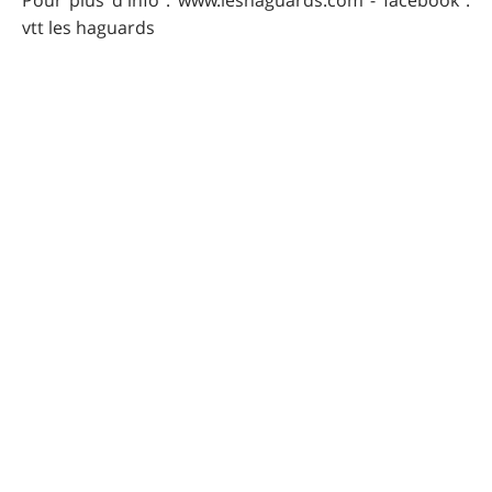
Pour plus d'info : www.leshaguards.com - facebook :
vtt les haguards
Pour que UtagawaVTT
reste gratuit
Faire un don 🙏
Commentaires sur cet
itinéraire