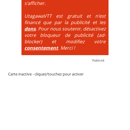
DH / Gravity
: Seule la descente se passe sur le vélo.
s'afficher.
La montée est faite via navette ou remontée
mécanique. La difficulté de la descente est indiquée
UtagawaVTT est gratuit et n'est
par des couleurs lorsqu'il s'agit de bikeparks. Vélo
financé que par la publicité et les
tout suspendu et protections du corps obligatoires.
dons
. Pour nous soutenir, désactivez
votre bloqueur de publicité (ad-
blocker) et modifiez votre
consentement
. Merci !