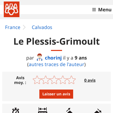
Menu
France
Calvados
Le Plessis-Grimoult
chorinj
9 ans
par
il y a
(
autres traces de l'auteur
)
Avis
0 avis
moy. :
Laisser un avis
Avis :