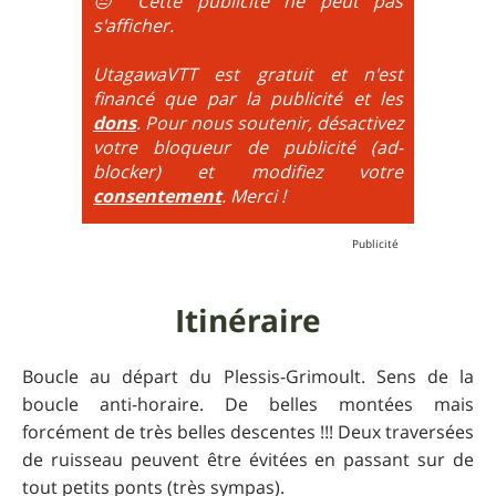
😔 Cette publicité ne peut pas
maximum de tous ces paramètres.
très proche du trial : épingles à passer
s'afficher.
obligatoirement en nose turn obligatoire, marches
très hautes etc.
UtagawaVTT est gratuit et n'est
financé que par la publicité et les
6
= On prend les difficultés du niveau 5 et on les
dons
. Pour nous soutenir, désactivez
additionne, c'est à dire qu'on peut combiner pente
votre bloqueur de publicité (ad-
très raide avec épingles trialisantes !
blocker) et modifiez votre
consentement
. Merci !
Itinéraire
Boucle au départ du Plessis-Grimoult. Sens de la
boucle anti-horaire. De belles montées mais
forcément de très belles descentes !!! Deux traversées
de ruisseau peuvent être évitées en passant sur de
tout petits ponts (très sympas).