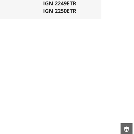
mécanique. La difficulté de la descente est
IGN 2249ETR
ligatoires.
IGN 2250ETR