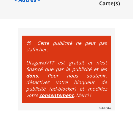
e sur le vélo. La montée est faite via navette ou remontée 
Carte(s)
t de bikeparks. Vélo tout suspendu et protections du corps ob
😔 Cette publicité ne peut pas
s'afficher.
UtagawaVTT est gratuit et n'est
financé que par la publicité et les
dons
. Pour nous soutenir,
désactivez votre bloqueur de
publicité (ad-blocker) et modifiez
votre
consentement
. Merci !