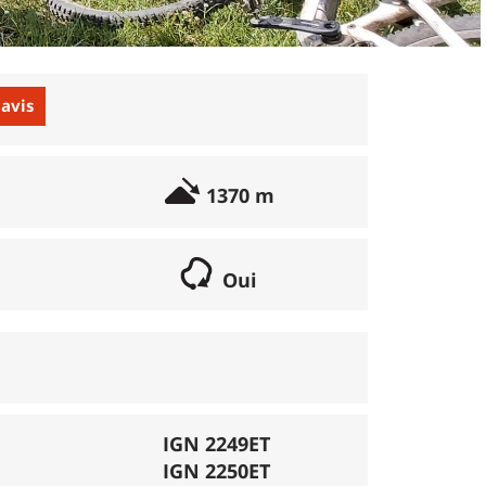
 avis
1370 m
Oui
if lorsqu'il s'agit d'une boucle. Les chemins
parcours peut se réaliser avec un vélo semi
porte éventuellement des poussages.
), la montée se fait par la route et/ou des
IGN 2249ET
IGN 2250ET