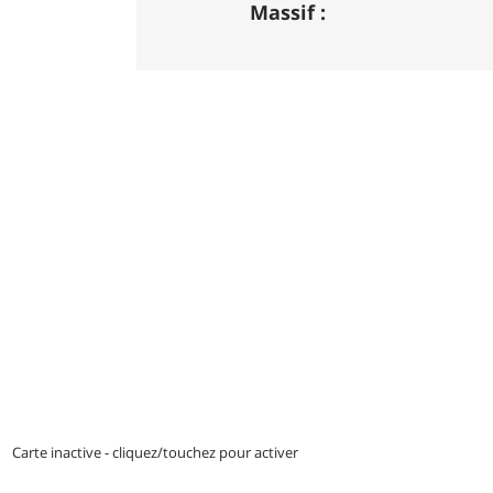
DH / Gravity
: Seule la descente se pass
Massif :
indiquée par des couleurs lorsqu'il s'agi