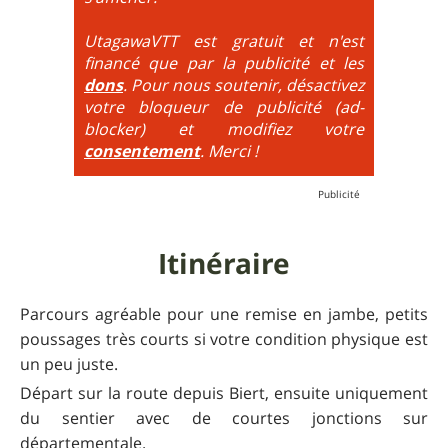
obligatoirement en nose turn obligatoire, marches
très hautes etc.
UtagawaVTT est gratuit et n'est
financé que par la publicité et les
6
= On prend les difficultés du niveau 5 et on les
dons
. Pour nous soutenir, désactivez
additionne, c'est à dire qu'on peut combiner pente
votre bloqueur de publicité (ad-
très raide avec épingles trialisantes !
blocker) et modifiez votre
consentement
. Merci !
Itinéraire
Parcours agréable pour une remise en jambe, petits
poussages très courts si votre condition physique est
un peu juste.
Départ sur la route depuis Biert, ensuite uniquement
du sentier avec de courtes jonctions sur
départementale.