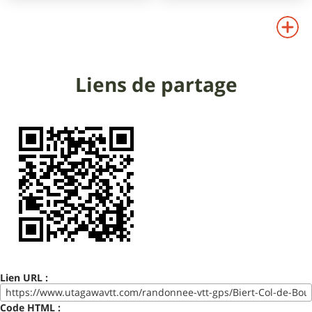
88km
3160m
39km
1750m
2760m
2060m
Liens de partage
Lien URL :
Code HTML :