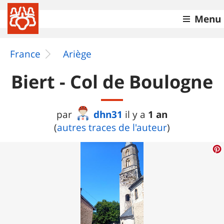
Menu
France
Ariège
Biert - Col de Boulogne
dhn31
1 an
par
il y a
(
autres traces de l'auteur
)