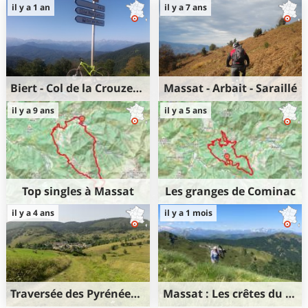
il y a 1 an
il y a 7 ans
Biert - Col de la Crouzette
Massat - Arbait - Saraillé
22km
1320m
36km
1400m
il y a 9 ans
il y a 5 ans
1320m
1400m
Top singles à Massat
Les granges de Cominac
36km
1300m
36km
1300m
il y a 4 ans
il y a 1 mois
1300m
1300m
Traversée des Pyrénées (ouest-est) à VAE - Étape 10/13 : Cominac - Comus
Massat : Les crêtes du Pic d'Estibat au Cap Carmil