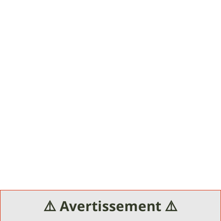
⚠️ Avertissement ⚠️