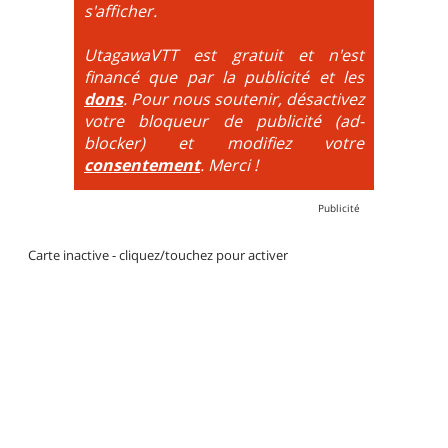
DH / Gravity
: Seule la descente se passe sur le vélo.
s'afficher.
La montée est faite via navette ou remontée
mécanique. La difficulté de la descente est indiquée
UtagawaVTT est gratuit et n'est
par des couleurs lorsqu'il s'agit de bikeparks. Vélo
financé que par la publicité et les
tout suspendu et protections du corps obligatoires.
dons
. Pour nous soutenir, désactivez
votre bloqueur de publicité (ad-
blocker) et modifiez votre
consentement
. Merci !