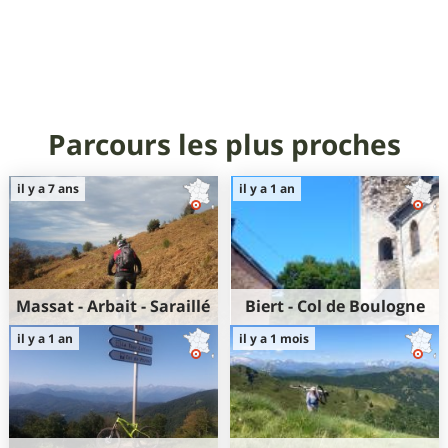
Parcours les plus proches
il y a 7 ans
il y a 1 an
Massat - Arbait - Saraillé
Biert - Col de Boulogne
36km
1400m
15km
830m
il y a 1 an
il y a 1 mois
1400m
830m