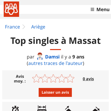
Menu
France
Ariège
Top singles à Massat
Damsi
9 ans
par
il y a
(
autres traces de l'auteur
)
Avis
0 avis
moy. :
Laisser un avis
Avis :