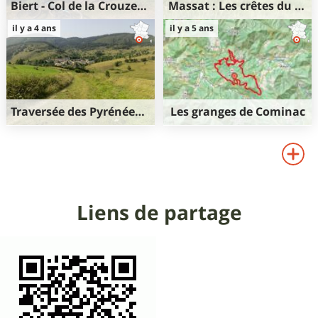
Biert - Col de la Crouzette
Massat : Les crêtes du Pic d'Estibat au Cap Carmil
22km
1320m
39km
1750m
il y a 4 ans
il y a 5 ans
1320m
2060m
Traversée des Pyrénées (ouest-est) à VAE - Étape 10/13 : Cominac - Comus
Les granges de Cominac
88km
3160m
36km
1300m
2760m
1300m
Liens de partage