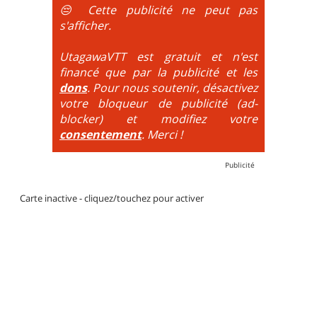
DH / Gravity
: Seule la descente se passe sur le vélo.
😔 Cette publicité ne peut pas
La montée est faite via navette ou remontée
s'afficher.
mécanique. La difficulté de la descente est indiquée
par des couleurs lorsqu'il s'agit de bikeparks. Vélo
UtagawaVTT est gratuit et n'est
tout suspendu et protections du corps obligatoires.
financé que par la publicité et les
dons
. Pour nous soutenir, désactivez
votre bloqueur de publicité (ad-
blocker) et modifiez votre
consentement
. Merci !