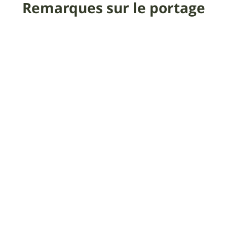
Remarques sur le portage
Pousser ne doit pas vous rebuter mais plutôt se faire
naturellement.
Praticabilité
19 août 23 canicule sur tout le pays... pression atmo
au max....pas d'orage... idéal !
Dans d'autres conditions : prudence !
Informations
supplémentaires
Il serait plus simple de faire cette boucle dans l'autre
sens... C'est bien ce que font les compétiteurs de
l'ULTRA Transmaurienne ( 400 km 10000 m de D+ en