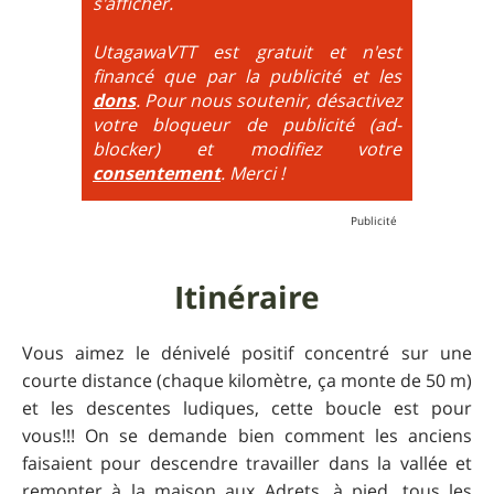
maximum de tous ces paramètres.
très proche du trial : épingles à passer
s'afficher.
obligatoirement en nose turn obligatoire, marches
très hautes etc.
UtagawaVTT est gratuit et n'est
financé que par la publicité et les
6
= On prend les difficultés du niveau 5 et on les
dons
. Pour nous soutenir, désactivez
additionne, c'est à dire qu'on peut combiner pente
votre bloqueur de publicité (ad-
très raide avec épingles trialisantes !
blocker) et modifiez votre
consentement
. Merci !
Itinéraire
Vous aimez le dénivelé positif concentré sur une
courte distance (chaque kilomètre, ça monte de 50 m)
et les descentes ludiques, cette boucle est pour
vous!!! On se demande bien comment les anciens
faisaient pour descendre travailler dans la vallée et
remonter à la maison aux Adrets, à pied, tous les