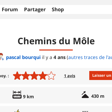
Forum
Partager
Shop
Chemins du Môle
pascal bourqui
4 ans
il y a
(
autres traces de l'
Laisser un
oy. :
1 avis
Avis :
430 m
9 km
ent : 0%)
ent : 100%)