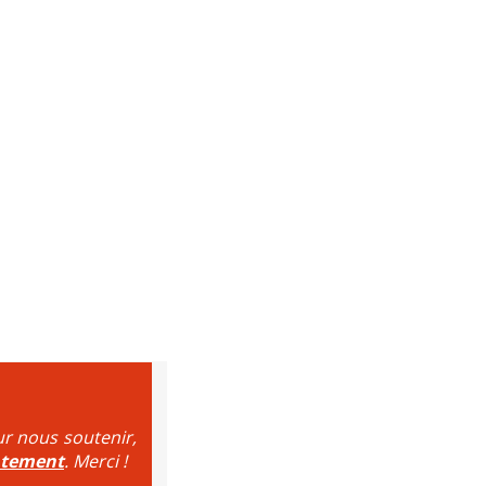
ur nous soutenir,
ntement
. Merci !