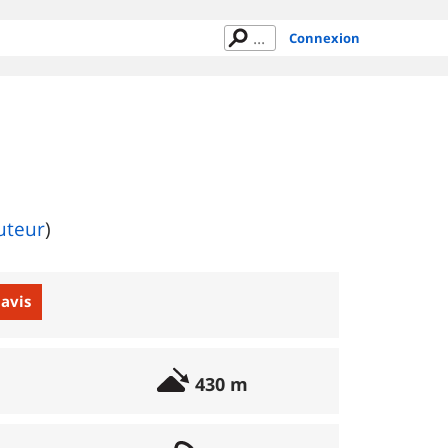
Connexion
auteur
)
 avis
430 m