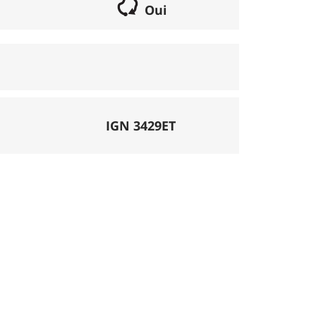
Oui
if lorsqu'il s'agit d'une boucle. Les chemins
parcours peut se réaliser avec un vélo semi
porte éventuellement des poussages.
), la montée se fait par la route et/ou des
IGN 3429ET
mécanique. La difficulté de la descente est
ligatoires.