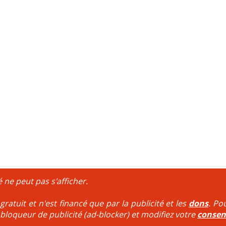
é ne peut pas s'afficher.
ratuit et n'est financé que par la publicité et les
dons
. Po
 bloqueur de publicité (ad-blocker) et modifiez votre
conse