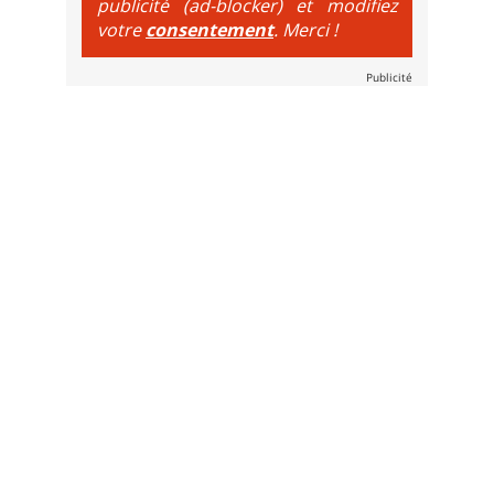
publicité (ad-blocker) et modifiez
votre
consentement
. Merci !