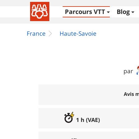
Parcours VTT
Blog
France
Haute-Savoie
par
Avis m
1 h (VAE)
Excellent
:
0%
(récemm
Bon
:
100%
(récemm