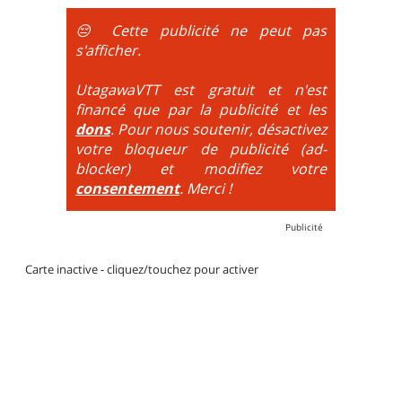
obligatoire.
😔 Cette publicité ne peut pas
DH / Gravity
: Seule la descente se passe sur le vélo.
s'afficher.
La montée est faite via navette ou remontée
mécanique. La difficulté de la descente est indiquée
UtagawaVTT est gratuit et n'est
par des couleurs lorsqu'il s'agit de bikeparks. Vélo
financé que par la publicité et les
tout suspendu et protections du corps obligatoires.
dons
. Pour nous soutenir, désactivez
votre bloqueur de publicité (ad-
blocker) et modifiez votre
consentement
. Merci !