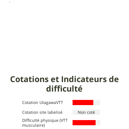
Cotations et Indicateurs de
difficulté
Cotation UtagawaVTT
Cotation site labelisé
Difficulté physique (VTT
Définition des niveaux :
Définition des niveaux :
musculaire)