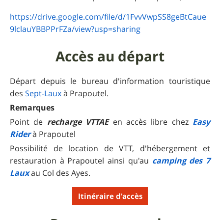
https://drive.google.com/file/d/1FvvVwpSS8geBtCaue
9lclauYBBPPrFZa/view?usp=sharing
Accès au départ
Départ depuis le bureau d'information touristique
des
Sept-Laux
à Prapoutel.
Remarques
Point de
recharge VTTAE
en accès libre chez
Easy
Rider
à Prapoutel
Possibilité de location de VTT, d'hébergement et
restauration à Prapoutel ainsi qu'au
camping des 7
Laux
au Col des Ayes.
Itinéraire d'accès