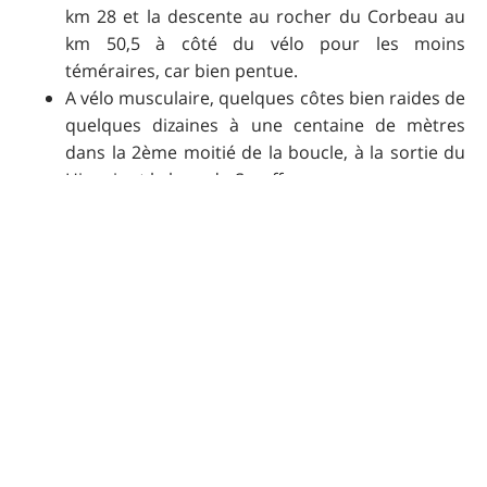
km 28 et la descente au rocher du Corbeau au
km 50,5 à côté du vélo pour les moins
téméraires, car bien pentue.
A vélo musculaire, quelques côtes bien raides de
quelques dizaines à une centaine de mètres
dans la 2ème moitié de la boucle, à la sortie du
Hingair et le long du Scorff.
Pas de portage.
Praticabilité
Agréable par temps sec, assez pénible après
plusieurs jours de pluie (eh oui, il pleut parfois
en Bretagne et finalement, pas que sur les c....).