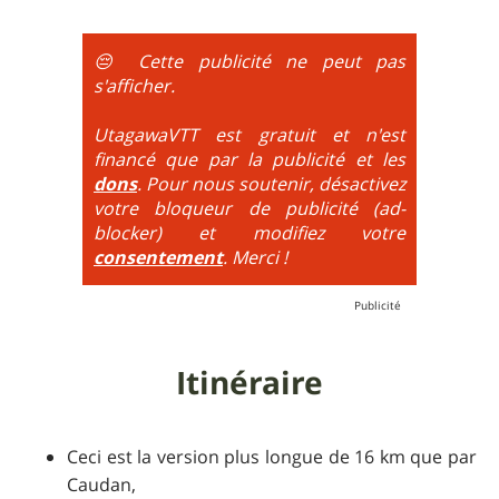
d'équilibre sur le vélo et de lecture du terrain monte
étroit.
d'un cran. Il ne s'agit plus de passer des obstacles au
La difficulté est alors calculée par le choix du
ralentit, mais d'être à la limite de l'équilibre. On est
😔 Cette publicité ne peut pas
maximum de tous ces paramètres.
très proche du trial : épingles à passer
s'afficher.
obligatoirement en nose turn obligatoire, marches
très hautes etc.
UtagawaVTT est gratuit et n'est
financé que par la publicité et les
6
= On prend les difficultés du niveau 5 et on les
dons
. Pour nous soutenir, désactivez
additionne, c'est à dire qu'on peut combiner pente
votre bloqueur de publicité (ad-
très raide avec épingles trialisantes !
blocker) et modifiez votre
consentement
. Merci !
Itinéraire
Ceci est la version plus longue de 16 km que par
Caudan,