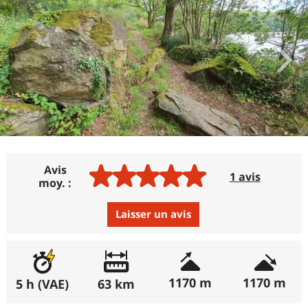
Avis
1 avis
moy. :
Laisser un avis
Avis :
Excellent
:
100%
1170 m
1170 m
5 h (VAE)
63 km
Bon
:
0%