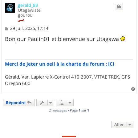
u
gerald_83
t
Utagawiste
gourou
M
29 juil. 2025, 17:14
e
s
Bonjour Paulin01 et bienvenue sur Utagawa
s
a
g
e
Merci de jeter un oeil à la charte du forum : ICI
Gérald, Var, Lapierre X-Control 410 2007, VTTAE TREK, GPS
Oregon 600
a
u
Répondre
t
2 messages • Page
1
sur
1
Aller