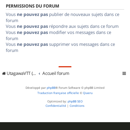
PERMISSIONS DU FORUM
Vous
ne pouvez pas
publier de nouveaux sujets dans ce
forum
Vous
ne pouvez pas
répondre aux sujets dans ce forum
Vous
ne pouvez pas
modifier vos messages dans ce
forum
Vous
ne pouvez pas
supprimer vos messages dans ce
forum
UtagawaVTT (Randos VTT et VTTAE avec traces GPS)
Accueil forum
Développé par
phpBB
® Forum Software © phpBB Limited
Traduction française officielle
©
Qiaeru
Optimized by:
phpBB SEO
Confidentialité
|
Conditions