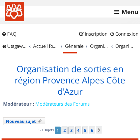
Menu
FAQ
Inscription
Connexion
UtagawaVTT (Randos VTT et VTTAE avec traces GPS)
Accueil forum
Générale
Organisation de sorties & Recherche de partenaires
Organisation de sorties en région Provence Alpes Côte d'Azur
Organisation de sorties en
région Provence Alpes Côte
d'Azur
Modérateur :
Modérateurs des Forums
Nouveau sujet
171 sujets
1
2
3
4
5
6
Suivant