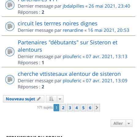
Dernier message par
jbdalpilles
«
26 mai 2021, 23:40
Réponses :
2
circuit les terrres noires dignes
Dernier message par
renardine
«
16 mai 2021, 20:53
Partenaires "débutants" sur Sisteron et
alentours
Dernier message par
plouferic
«
07 avr. 2021, 13:13
Réponses :
1
cherche vttistesaux alentour de sisteron
Dernier message par
plouferic
«
07 avr. 2021, 13:09
Réponses :
2
Nouveau sujet
171 sujets
1
2
3
4
5
6
Suivant
Aller