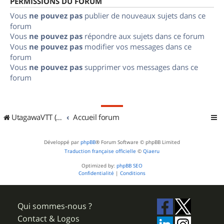
PERMISSIONS DU FORUM
Vous
ne pouvez pas
publier de nouveaux sujets dans ce
forum
Vous
ne pouvez pas
répondre aux sujets dans ce forum
Vous
ne pouvez pas
modifier vos messages dans ce
forum
Vous
ne pouvez pas
supprimer vos messages dans ce
forum
UtagawaVTT (Randos VTT et VTTAE avec traces GPS)
Accueil forum
Développé par
phpBB
® Forum Software © phpBB Limited
Traduction française officielle
©
Qiaeru
Optimized by:
phpBB SEO
Confidentialité
|
Conditions
Qui sommes-nous ?
Contact & Logos