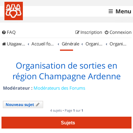
Menu
FAQ
Inscription
Connexion
UtagawaVTT (Randos VTT et VTTAE avec traces GPS)
Accueil forum
Générale
Organisation de sorties & Recherche de partenaires
Organisation de sorties en région Champagne Ardenne
Organisation de sorties en
région Champagne Ardenne
Modérateur :
Modérateurs des Forums
Nouveau sujet
4 sujets • Page
1
sur
1
Sujets