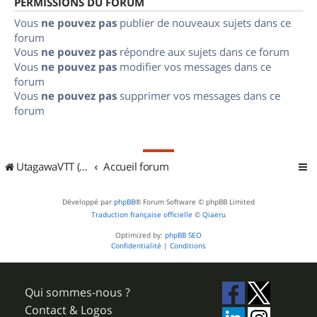
PERMISSIONS DU FORUM
Vous
ne pouvez pas
publier de nouveaux sujets dans ce
forum
Vous
ne pouvez pas
répondre aux sujets dans ce forum
Vous
ne pouvez pas
modifier vos messages dans ce
forum
Vous
ne pouvez pas
supprimer vos messages dans ce
forum
UtagawaVTT (Randos VTT et VTTAE avec traces GPS)
Accueil forum
Développé par
phpBB
® Forum Software © phpBB Limited
Traduction française officielle
©
Qiaeru
Optimized by:
phpBB SEO
Confidentialité
|
Conditions
Qui sommes-nous ?
Contact & Logos