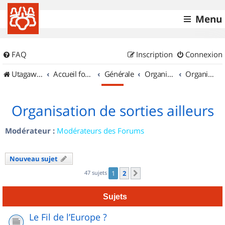
Menu
FAQ
Inscription
Connexion
UtagawaVTT (Randos VTT et VTTAE avec traces GPS)
Accueil forum
Générale
Organisation de sorties & Recherche de partenaires
Organisation de sorties ailleurs
Organisation de sorties ailleurs
Modérateur :
Modérateurs des Forums
Nouveau sujet
47 sujets
1
2
Suivant
Sujets
Le Fil de l’Europe ?