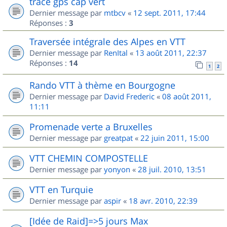
trace gps cap vert
Dernier message par
mtbcv
«
12 sept. 2011, 17:44
Réponses :
3
Traversée intégrale des Alpes en VTT
Dernier message par
RenItal
«
13 août 2011, 22:37
Réponses :
14
1
2
Rando VTT à thème en Bourgogne
Dernier message par
David Frederic
«
08 août 2011,
11:11
Promenade verte a Bruxelles
Dernier message par
greatpat
«
22 juin 2011, 15:00
VTT CHEMIN COMPOSTELLE
Dernier message par
yonyon
«
28 juil. 2010, 13:51
VTT en Turquie
Dernier message par
aspir
«
18 avr. 2010, 22:39
[Idée de Raid]=>5 jours Max