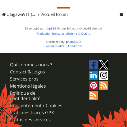
UtagawaVTT (Randos VTT et VTTAE avec traces GPS)
Accueil forum
Développé par
phpBB
® Forum Software © phpBB Limited
Traduction française officielle
©
Qiaeru
Optimized by:
phpBB SEO
Confidentialité
|
Conditions
Qui sommes-nous ?
Contact & Logos
Services pros
Mentions légales
Politique de
confidentialité
Consentement / Cookies
Stats des traces GPX
Status des services