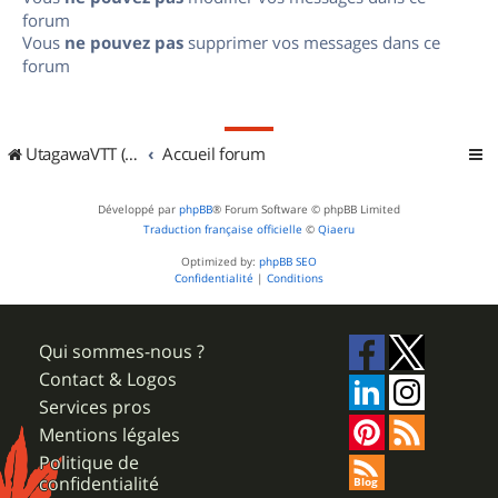
forum
Vous
ne pouvez pas
supprimer vos messages dans ce
forum
UtagawaVTT (Randos VTT et VTTAE avec traces GPS)
Accueil forum
Développé par
phpBB
® Forum Software © phpBB Limited
Traduction française officielle
©
Qiaeru
Optimized by:
phpBB SEO
Confidentialité
|
Conditions
Qui sommes-nous ?
Contact & Logos
Services pros
Mentions légales
Politique de
confidentialité