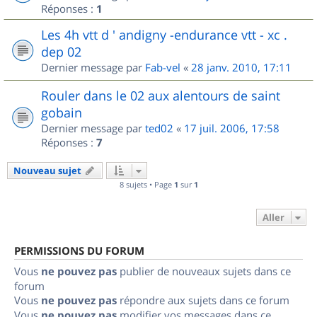
Réponses :
1
Les 4h vtt d ' andigny -endurance vtt - xc .
dep 02
Dernier message par
Fab-vel
«
28 janv. 2010, 17:11
Rouler dans le 02 aux alentours de saint
gobain
Dernier message par
ted02
«
17 juil. 2006, 17:58
Réponses :
7
Nouveau sujet
8 sujets • Page
1
sur
1
Aller
PERMISSIONS DU FORUM
Vous
ne pouvez pas
publier de nouveaux sujets dans ce
forum
Vous
ne pouvez pas
répondre aux sujets dans ce forum
Vous
ne pouvez pas
modifier vos messages dans ce