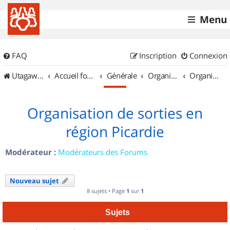
Menu
FAQ
Inscription
Connexion
UtagawaVTT (Randos VTT et VTTAE avec traces GPS)
Accueil forum
Générale
Organisation de sorties & Recherche de partenaires
Organisation de sorties en région Picardie
Organisation de sorties en
région Picardie
Modérateur :
Modérateurs des Forums
Nouveau sujet
8 sujets • Page
1
sur
1
Sujets