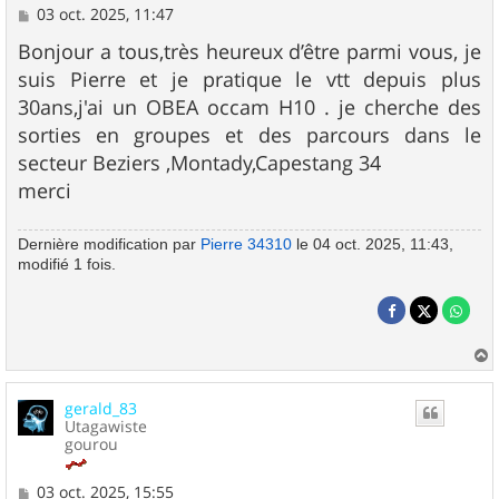
M
03 oct. 2025, 11:47
e
s
Bonjour a tous,très heureux d’être parmi vous, je
s
suis Pierre et je pratique le vtt depuis plus
a
g
30ans,j'ai un OBEA occam H10 . je cherche des
e
sorties en groupes et des parcours dans le
secteur Beziers ,Montady,Capestang 34
merci
Dernière modification par
Pierre 34310
le 04 oct. 2025, 11:43,
modifié 1 fois.
a
u
gerald_83
t
Utagawiste
gourou
M
03 oct. 2025, 15:55