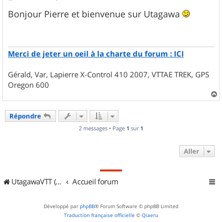
e
s
Bonjour Pierre et bienvenue sur Utagawa
s
a
g
e
Merci de jeter un oeil à la charte du forum : ICI
Gérald, Var, Lapierre X-Control 410 2007, VTTAE TREK, GPS
Oregon 600
a
u
Répondre
t
2 messages • Page
1
sur
1
Aller
UtagawaVTT (Randos VTT et VTTAE avec traces GPS)
Accueil forum
Développé par
phpBB
® Forum Software © phpBB Limited
Traduction française officielle
©
Qiaeru