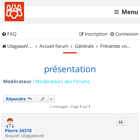
Menu
FAQ
Inscription
Connexion
UtagawaVTT (Randos VTT et VTTAE avec traces GPS)
Accueil forum
Générale
Présentez vous !
présentation
Modérateur :
Modérateurs des Forums
Répondre
2 messages • Page
1
sur
1
Pierre 34310
Nouvel Utagawiste