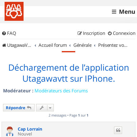
Menu
FAQ
Inscription
Connexion
UtagawaVTT (Randos VTT et VTTAE avec traces GPS)
Accueil forum
Générale
Présentez vous !
Déchargement de l’application
Utagawavtt sur IPhone.
Modérateur :
Modérateurs des Forums
Répondre
2 messages • Page
1
sur
1
Cap Lorrain
Nouvel