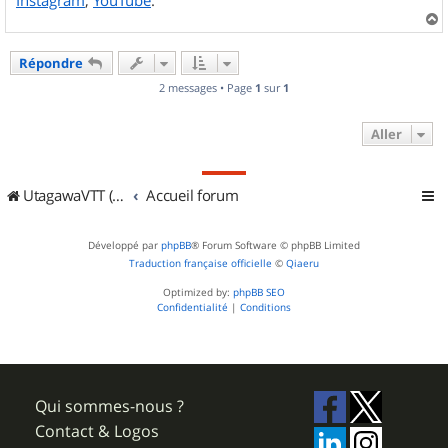
a
u
Répondre
t
2 messages • Page
1
sur
1
Aller
UtagawaVTT (Randos VTT et VTTAE avec traces GPS)
Accueil forum
Développé par
phpBB
® Forum Software © phpBB Limited
Traduction française officielle
©
Qiaeru
Optimized by:
phpBB SEO
Confidentialité
|
Conditions
Qui sommes-nous ?
Contact & Logos