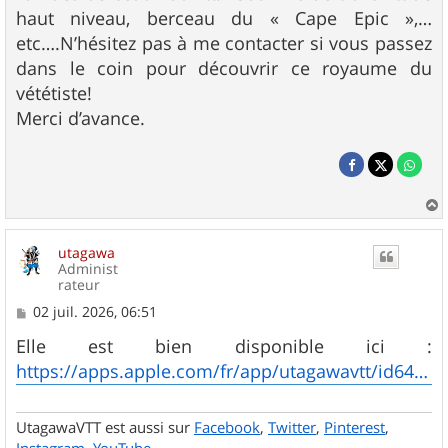
haut niveau, berceau du « Cape Epic »,…
etc….N’hésitez pas à me contacter si vous passez
dans le coin pour découvrir ce royaume du
vététiste!
Merci d’avance.
a
u
utagawa
t
Administ
rateur
M
02 juil. 2026, 06:51
e
s
Elle est bien disponible ici :
s
https://apps.apple.com/fr/app/utagawavtt/id6465696107
a
g
e
UtagawaVTT est aussi sur
Facebook
,
Twitter
,
Pinterest
,
Instagram
,
YouTube
.