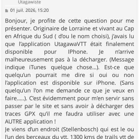
Utagawiste
M
01 juil. 2026, 15:20
e
s
Bonjour, je profite de cette question pour me
s
présenter. Originaire de Lorraine et vivant au Cap
a
g
en Afrique du Sud ( d’ou le nom choisi), j’avais lu
e
que l’application UtagawaVTT était finalement
disponible pour IPhone. Je n’arrive
malheureusement pas à la décharger. (Message
indique iTunes quelque chose…). Est-ce que
quelqu’un pourrait me dire si oui ou non
l’application est disponible sur iPhone. (Sans
quelqu’un l’on me demande ce que je veux en
faire…..). C’est évidemment pour m’en servir sans
passer par le site et sans avoir à décharger des
traces GPX qu’il me faudra utiliser avec une
AUTRE application !
Je viens d’un endroit (Stellenbosch) qui est le ou
l’un des berceaux du vtt. 1300 kms de trails vtt de