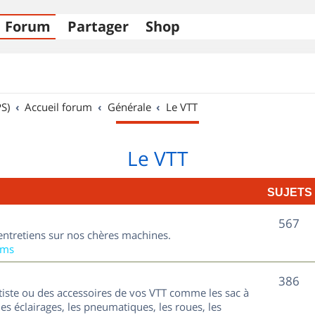
Forum
Partager
Shop
S)
Accueil forum
Générale
Le VTT
Le VTT
SUJETS
S
567
entretiens sur nos chères machines.
u
ums
j
S
386
tiste ou des accessoires de vos VTT comme les sac à
e
u
les éclairages, les pneumatiques, les roues, les