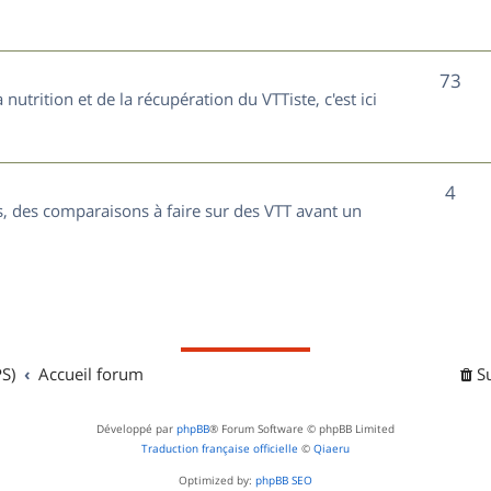
t
j
s
e
S
73
nutrition et de la récupération du VTTiste, c'est ici
t
u
s
j
S
4
e
, des comparaisons à faire sur des VTT avant un
u
t
j
s
e
t
S)
Accueil forum
S
s
Développé par
phpBB
® Forum Software © phpBB Limited
Traduction française officielle
©
Qiaeru
Optimized by:
phpBB SEO