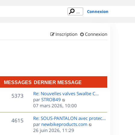
Connexion
Inscription
Connexion
MESSAGES
DERNIER MESSAGE
D
Re: Nouvelles valves Swalbe C…
M
5373
e
C
par
STROB49
r
o
07 mars 2026, 10:00
e
n
n
s
i
s
D
Re: SOUS-PANTALON avec protec…
M
4615
e
u
e
C
par
newbikeproducts.com
s
r
l
r
o
26 juin 2026, 11:29
e