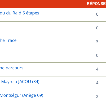
RÉPONSE
ndu du Raid 6 étapes
R
0
é
R
0
p
é
o
he Trace
R
3
p
n
é
o
R
0
s
p
n
é
e
o
che parcours
R
4
s
p
s
n
é
e
o
 Mayre à JACOU (34)
R
4
s
p
s
n
é
e
o
 Montségur (Ariège 09)
R
2
s
p
s
n
é