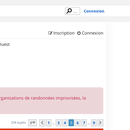
Connexion
Inscription
Connexion
Ouest
organisations de randonnées improvisées, la
Page
5
sur
9
254 sujets
1
3
4
5
6
7
9
Précédent
Suivant
…
…