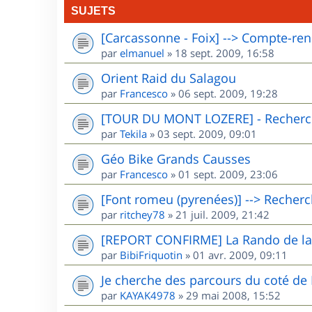
SUJETS
[Carcassonne - Foix] --> Compte-re
par
elmanuel
»
18 sept. 2009, 16:58
Orient Raid du Salagou
par
Francesco
»
06 sept. 2009, 19:28
[TOUR DU MONT LOZERE] - Recherc
par
Tekila
»
03 sept. 2009, 09:01
Géo Bike Grands Causses
par
Francesco
»
01 sept. 2009, 23:06
[Font romeu (pyrenées)] --> Recher
par
ritchey78
»
21 juil. 2009, 21:42
[REPORT CONFIRME] La Rando de la
par
BibiFriquotin
»
01 avr. 2009, 09:11
Je cherche des parcours du coté de
par
KAYAK4978
»
29 mai 2008, 15:52