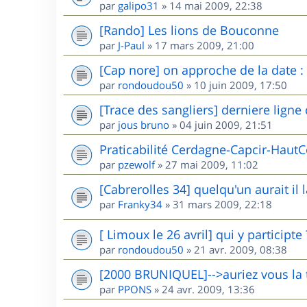
par
galipo31
»
14 mai 2009, 22:38
[Rando] Les lions de Bouconne
par
J-Paul
»
17 mars 2009, 21:00
[Cap nore] on approche de la date : 
par
rondoudou50
»
10 juin 2009, 17:50
[Trace des sangliers] derniere ligne 
par
jous bruno
»
04 juin 2009, 21:51
Praticabilité Cerdagne-Capcir-Haut
par
pzewolf
»
27 mai 2009, 11:02
[Cabrerolles 34] quelqu'un aurait il l
par
Franky34
»
31 mars 2009, 22:18
[ Limoux le 26 avril] qui y participte 
par
rondoudou50
»
21 avr. 2009, 08:38
[2000 BRUNIQUEL]-->auriez vous la 
par
PPONS
»
24 avr. 2009, 13:36