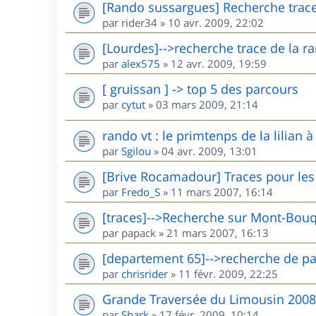
[Rando sussargues] Recherche trac
par
rider34
»
10 avr. 2009, 22:02
[Lourdes]-->recherche trace de la r
par
alex575
»
12 avr. 2009, 19:59
[ gruissan ] -> top 5 des parcours
par
cytut
»
03 mars 2009, 21:14
rando vt : le primtenps de la lilian à
par
Sgilou
»
04 avr. 2009, 13:01
[Brive Rocamadour] Traces pour les
par
Fredo_S
»
11 mars 2007, 16:14
[traces]-->Recherche sur Mont-Bouq
par
papack
»
21 mars 2007, 16:13
[departement 65]-->recherche de p
par
chrisrider
»
11 févr. 2009, 22:25
Grande Traversée du Limousin 2008
par
Shark
»
17 févr. 2009, 10:14