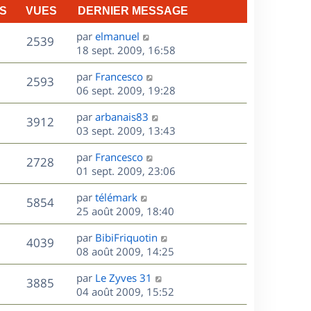
S
VUES
DERNIER MESSAGE
D
par
elmanuel
V
2539
e
18 sept. 2009, 16:58
r
u
D
par
Francesco
n
V
2593
e
e
06 sept. 2009, 19:28
i
r
u
e
s
D
par
arbanais83
n
r
V
3912
e
e
03 sept. 2009, 13:43
i
m
r
u
e
e
s
D
par
Francesco
n
r
V
s
2728
e
e
01 sept. 2009, 23:06
i
m
s
r
u
e
e
a
s
D
par
télémark
n
r
V
s
5854
g
e
e
25 août 2009, 18:40
i
m
s
e
r
u
e
e
a
s
D
par
BibiFriquotin
n
r
V
s
4039
g
e
e
08 août 2009, 14:25
i
m
s
e
r
u
e
e
a
s
D
par
Le Zyves 31
n
r
V
s
3885
g
e
e
04 août 2009, 15:52
i
m
s
e
r
u
e
e
a