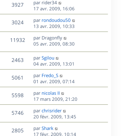
s
s
D
g
par
rider34
n
r
V
3927
s
e
e
e
17 avr. 2009, 16:06
i
m
a
r
u
e
e
s
D
g
par
rondoudou50
n
r
V
s
3024
e
e
e
13 avr. 2009, 10:33
i
m
s
r
u
e
e
a
s
D
par
Dragonfly
n
r
V
s
11932
g
e
e
05 avr. 2009, 08:30
i
m
s
e
r
u
e
e
a
s
n
r
s
D
g
par
Sgilou
V
2463
e
i
m
s
e
e
04 avr. 2009, 13:01
e
e
a
r
u
s
r
s
D
g
par
Fredo_S
n
V
5061
m
s
e
e
e
01 avr. 2009, 07:14
i
e
a
r
u
e
s
s
D
g
par
nicolas II
n
r
V
5598
s
e
e
e
17 mars 2009, 21:20
i
m
a
r
u
e
e
s
D
g
par
chrisrider
n
r
V
s
5746
e
e
e
20 févr. 2009, 13:45
i
m
s
r
u
e
e
a
s
D
par
Shark
n
r
V
s
2805
g
e
e
17 févr. 2009, 10:14
i
m
s