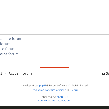
s
n
é
e
o
s
p
s
n
e
o
s
s
n
e
dans ce forum
s
s
 forum
e
 ce forum
s ce forum
s
S)
Accueil forum
S
Développé par
phpBB
® Forum Software © phpBB Limited
Traduction française officielle
©
Qiaeru
Optimized by:
phpBB SEO
Confidentialité
|
Conditions