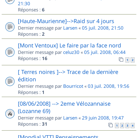
21:30
Réponses :
6
[Haute-Maurienne]-->Raid sur 4 jours
Dernier message par
Larsen
«
05 juil. 2008, 21:50
Réponses :
2
[Mont Ventoux] Le faire par la face nord
Dernier message par
celuz30
«
05 juil. 2008, 06:44
Réponses :
16
1
2
[ Terres noires ]--> Trace de la dernière
édition
Dernier message par
Bourricot
«
03 juil. 2008, 19:56
Réponses :
1
[08/06/2008] --> 2eme Vélozannaise
(Lozanne 69)
Dernier message par
Larsen
«
29 juin 2008, 19:47
Réponses :
31
1
2
3
4
[Mondial VTT] Renseignements