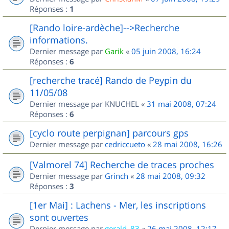
Réponses :
1
[Rando loire-ardèche]-->Recherche
informations.
Dernier message par
Garik
«
05 juin 2008, 16:24
Réponses :
6
[recherche tracé] Rando de Peypin du
11/05/08
Dernier message par
KNUCHEL
«
31 mai 2008, 07:24
Réponses :
6
[cyclo route perpignan] parcours gps
Dernier message par
cedriccueto
«
28 mai 2008, 16:26
[Valmorel 74] Recherche de traces proches
Dernier message par
Grinch
«
28 mai 2008, 09:32
Réponses :
3
[1er Mai] : Lachens - Mer, les inscriptions
sont ouvertes
Dernier message par
gerald_83
«
26 mai 2008, 12:17