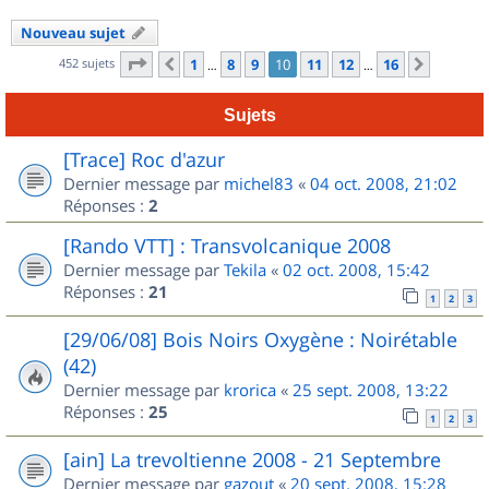
Nouveau sujet
Page
10
sur
16
452 sujets
1
8
9
10
11
12
16
Précédent
Suivant
…
…
Sujets
[Trace] Roc d'azur
Dernier message par
michel83
«
04 oct. 2008, 21:02
Réponses :
2
[Rando VTT] : Transvolcanique 2008
Dernier message par
Tekila
«
02 oct. 2008, 15:42
Réponses :
21
1
2
3
[29/06/08] Bois Noirs Oxygène : Noirétable
(42)
Dernier message par
krorica
«
25 sept. 2008, 13:22
Réponses :
25
1
2
3
[ain] La trevoltienne 2008 - 21 Septembre
Dernier message par
gazout
«
20 sept. 2008, 15:28