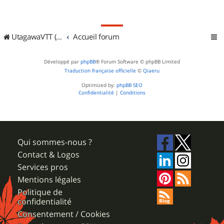
UtagawaVTT (Randos VTT et VTTAE avec traces GPS)
Accueil forum
Développé par
phpBB
® Forum Software © phpBB Limited
Traduction française officielle
©
Qiaeru
Optimized by:
phpBB SEO
Confidentialité
|
Conditions
Qui sommes-nous ?
Contact & Logos
Services pros
Mentions légales
Politique de
confidentialité
Consentement / Cookies