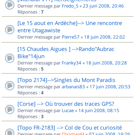
Dernier message par
Fredo_S
«
23 juin 2008, 20:46
Réponses :
7
[Le 15 aout en Ardèche]--> Une rencontre
entre Utagawiste
Dernier message par
Pierre57
«
18 juin 2008, 22:02
[15 Chaudes Aigues ] -->Rando"Aubrac
Bike"14jun
Dernier message par
Franky34
«
18 juin 2008, 20:28
Réponses :
5
[Topo 2174]-->Singles du Mont Paradis
Dernier message par
arbanais83
«
17 juin 2008, 20:53
Réponses :
4
[Corse] --> Où trouver des traces GPS?
Dernier message par
Lucae
«
14 juin 2008, 08:15
Réponses :
3
[Topo FR-2183] --> Col de Cou et curiosité
Dernier message par
ChristianM
«
07 juin 2008, 19:29