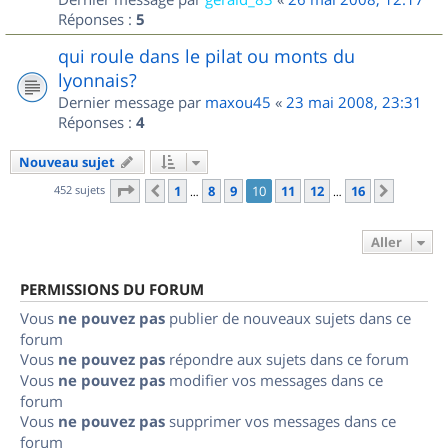
Réponses :
5
qui roule dans le pilat ou monts du
lyonnais?
Dernier message par
maxou45
«
23 mai 2008, 23:31
Réponses :
4
Nouveau sujet
Page
10
sur
16
452 sujets
1
8
9
10
11
12
16
Précédent
Suivant
…
…
Aller
PERMISSIONS DU FORUM
Vous
ne pouvez pas
publier de nouveaux sujets dans ce
forum
Vous
ne pouvez pas
répondre aux sujets dans ce forum
Vous
ne pouvez pas
modifier vos messages dans ce
forum
Vous
ne pouvez pas
supprimer vos messages dans ce
forum