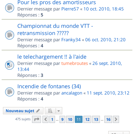
Pour les pros des amortisseurs
Dernier message par
Pierre57
«
10 oct. 2010, 18:45
Réponses :
5
Championnat du monde VTT -
retransmission ?????
Dernier message par
Franky34
«
06 oct. 2010, 21:20
Réponses :
4
le telechargement !! à l'aide
Dernier message par
tumebroutes
«
26 sept. 2010,
13:44
Réponses :
3
Incendie de fontanes (34)
Dernier message par
ancalagon
«
11 sept. 2010, 23:12
Réponses :
4
Nouveau sujet
Page
11
sur
16
475 sujets
1
9
10
11
12
13
16
Précédent
Suivan
…
…