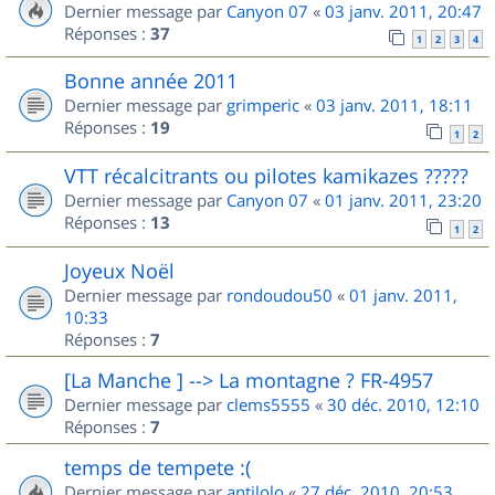
Dernier message par
Canyon 07
«
03 janv. 2011, 20:47
Réponses :
37
1
2
3
4
Bonne année 2011
Dernier message par
grimperic
«
03 janv. 2011, 18:11
Réponses :
19
1
2
VTT récalcitrants ou pilotes kamikazes ?????
Dernier message par
Canyon 07
«
01 janv. 2011, 23:20
Réponses :
13
1
2
Joyeux Noël
Dernier message par
rondoudou50
«
01 janv. 2011,
10:33
Réponses :
7
[La Manche ] --> La montagne ? FR-4957
Dernier message par
clems5555
«
30 déc. 2010, 12:10
Réponses :
7
temps de tempete :(
Dernier message par
antilolo
«
27 déc. 2010, 20:53