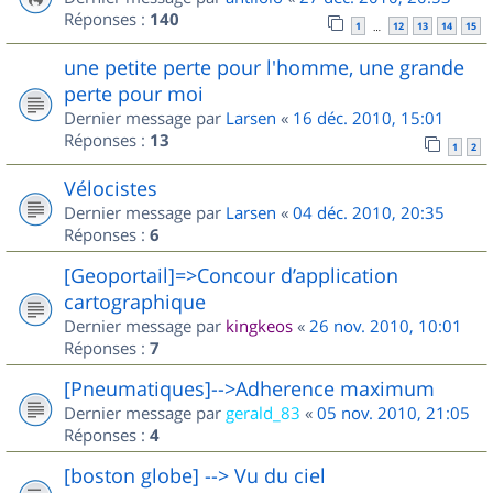
Réponses :
140
1
12
13
14
15
…
une petite perte pour l'homme, une grande
perte pour moi
Dernier message par
Larsen
«
16 déc. 2010, 15:01
Réponses :
13
1
2
Vélocistes
Dernier message par
Larsen
«
04 déc. 2010, 20:35
Réponses :
6
[Geoportail]=>Concour d’application
cartographique
Dernier message par
kingkeos
«
26 nov. 2010, 10:01
Réponses :
7
[Pneumatiques]-->Adherence maximum
Dernier message par
gerald_83
«
05 nov. 2010, 21:05
Réponses :
4
[boston globe] --> Vu du ciel