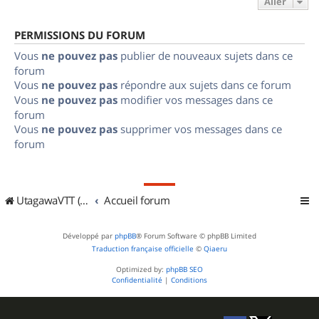
Aller
PERMISSIONS DU FORUM
Vous
ne pouvez pas
publier de nouveaux sujets dans ce
forum
Vous
ne pouvez pas
répondre aux sujets dans ce forum
Vous
ne pouvez pas
modifier vos messages dans ce
forum
Vous
ne pouvez pas
supprimer vos messages dans ce
forum
UtagawaVTT (Randos VTT et VTTAE avec traces GPS)
Accueil forum
Développé par
phpBB
® Forum Software © phpBB Limited
Traduction française officielle
©
Qiaeru
Optimized by:
phpBB SEO
Confidentialité
|
Conditions