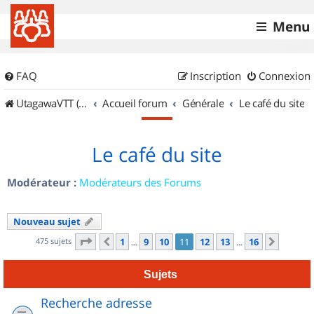
Menu
FAQ
Inscription
Connexion
UtagawaVTT (Randos VTT et VTTAE avec traces GPS)
Accueil forum
Générale
Le café du site
Le café du site
Modérateur :
Modérateurs des Forums
Nouveau sujet
Page
11
sur
16
475 sujets
1
9
10
11
12
13
16
Précédent
Suivan
…
…
Sujets
Recherche adresse