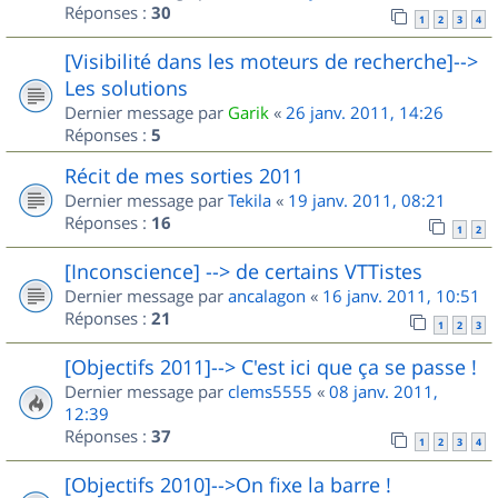
Réponses :
30
1
2
3
4
[Visibilité dans les moteurs de recherche]-->
Les solutions
Dernier message par
Garik
«
26 janv. 2011, 14:26
Réponses :
5
Récit de mes sorties 2011
Dernier message par
Tekila
«
19 janv. 2011, 08:21
Réponses :
16
1
2
[Inconscience] --> de certains VTTistes
Dernier message par
ancalagon
«
16 janv. 2011, 10:51
Réponses :
21
1
2
3
[Objectifs 2011]--> C'est ici que ça se passe !
Dernier message par
clems5555
«
08 janv. 2011,
12:39
Réponses :
37
1
2
3
4
[Objectifs 2010]-->On fixe la barre !