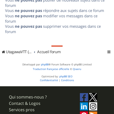
Vous
ne pouvez pas
publier de nouveaux sujets dans ce
forum
Vous
ne pouvez pas
répondre aux sujets dans ce forum
Vous
ne pouvez pas
modifier vos messages dans ce
forum
Vous
ne pouvez pas
supprimer vos messages dans ce
forum
UtagawaVTT (Randos VTT et VTTAE avec traces GPS)
Accueil forum
Développé par
phpBB
® Forum Software © phpBB Limited
Traduction française officielle
©
Qiaeru
Optimized by:
phpBB SEO
Confidentialité
|
Conditions
Qui sommes-nous ?
Contact & Logos
Services pros