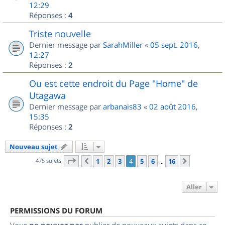
12:29
Réponses :
4
Triste nouvelle
Dernier message par
SarahMiller
«
05 sept. 2016,
12:27
Réponses :
2
Ou est cette endroit du Page "Home" de
Utagawa
Dernier message par
arbanais83
«
02 août 2016,
15:35
Réponses :
2
Nouveau sujet
Page
4
sur
16
475 sujets
1
2
3
4
5
6
16
Précédent
Suivant
…
Aller
PERMISSIONS DU FORUM