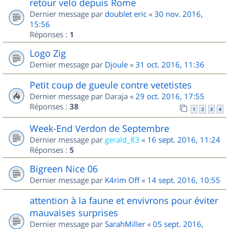
retour velo depuis Rome
Dernier message par
doublet eric
«
30 nov. 2016,
15:56
Réponses :
1
Logo Zig
Dernier message par
Djoule
«
31 oct. 2016, 11:36
Petit coup de gueule contre vetetistes
Dernier message par
Daraja
«
29 oct. 2016, 17:55
Réponses :
38
1
2
3
4
Week-End Verdon de Septembre
Dernier message par
gerald_83
«
16 sept. 2016, 11:24
Réponses :
5
Bigreen Nice 06
Dernier message par
K4rim Off
«
14 sept. 2016, 10:55
attention à la faune et envivrons pour éviter
mauvaises surprises
Dernier message par
SarahMiller
«
05 sept. 2016,