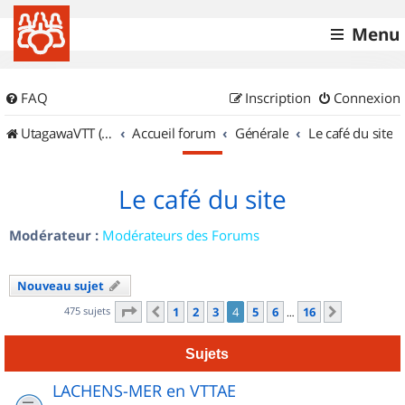
Menu
FAQ
Inscription
Connexion
UtagawaVTT (Randos VTT et VTTAE avec traces GPS)
Accueil forum
Générale
Le café du site
Le café du site
Modérateur :
Modérateurs des Forums
Nouveau sujet
Page
4
sur
16
475 sujets
1
2
3
4
5
6
16
Précédent
Suivant
…
Sujets
LACHENS-MER en VTTAE