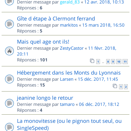
Dernier message par
gerald_83
«
12 avr. 2018, 10:13
Réponses :
6
Gîte d étape à Clermont ferrand
Dernier message par
markitos
«
15 mars 2018, 16:50
Réponses :
5
Mais quel age ont ils!
Dernier message par
ZestyCastor
«
11 févr. 2018,
20:11
Réponses :
101
1
8
9
10
11
…
Hébergement dans les Monts du Lyonnais
Dernier message par
Larsen
«
15 déc. 2017, 11:45
Réponses :
15
1
2
jeanine longo le retour
Dernier message par
tamaro
«
06 déc. 2017, 18:12
Réponses :
4
La monovitesse (ou le pignon tout seul, ou
SingleSpeed)