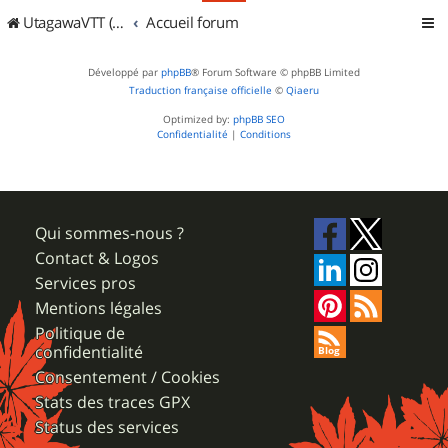
UtagawaVTT (Randos VTT et VTTAE avec traces GPS)
Accueil forum
Développé par
phpBB
® Forum Software © phpBB Limited
Traduction française officielle
©
Qiaeru
Optimized by:
phpBB SEO
Confidentialité
|
Conditions
Qui sommes-nous ?
Contact & Logos
Services pros
Mentions légales
Politique de
confidentialité
Consentement / Cookies
Stats des traces GPX
Status des services