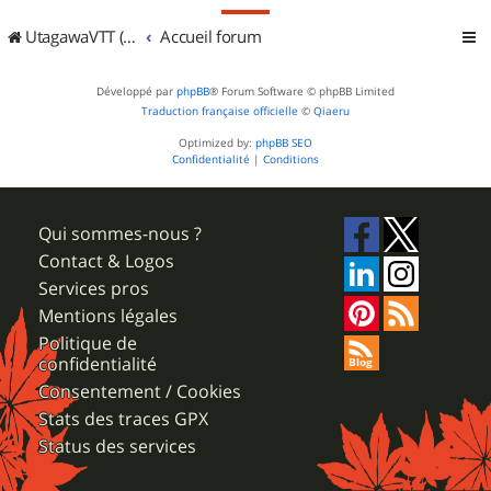
UtagawaVTT (Randos VTT et VTTAE avec traces GPS)
Accueil forum
Développé par
phpBB
® Forum Software © phpBB Limited
Traduction française officielle
©
Qiaeru
Optimized by:
phpBB SEO
Confidentialité
|
Conditions
Qui sommes-nous ?
Contact & Logos
Services pros
Mentions légales
Politique de
confidentialité
Consentement / Cookies
Stats des traces GPX
Status des services