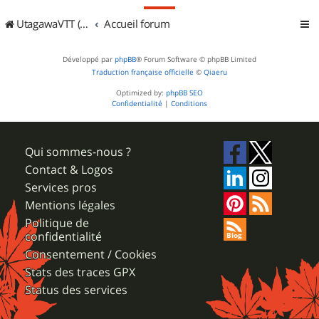
UtagawaVTT (Randos VTT et VTTAE avec traces GPS)
Accueil forum
Développé par
phpBB
® Forum Software © phpBB Limited
Traduction française officielle
©
Qiaeru
Optimized by:
phpBB SEO
Confidentialité
|
Conditions
Qui sommes-nous ?
Contact & Logos
Services pros
Mentions légales
Politique de
confidentialité
Consentement / Cookies
Stats des traces GPX
Status des services