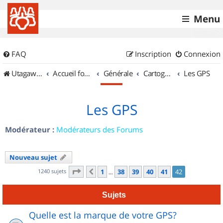
Menu
FAQ
Inscription
Connexion
UtagawaVTT (Randos VTT et VTTAE avec traces GPS)
Accueil forum
Générale
Cartographie et GPS
Les GPS
Les GPS
Modérateur :
Modérateurs des Forums
Nouveau sujet
Page
42
sur
42
1240 sujets
1
38
39
40
41
42
Précédent
…
Sujets
Quelle est la marque de votre GPS?