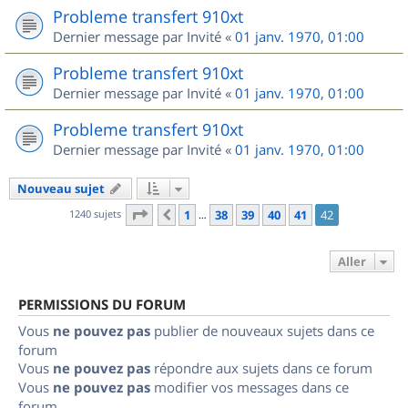
Probleme transfert 910xt
Dernier message par
Invité
«
01 janv. 1970, 01:00
Probleme transfert 910xt
Dernier message par
Invité
«
01 janv. 1970, 01:00
Probleme transfert 910xt
Dernier message par
Invité
«
01 janv. 1970, 01:00
Nouveau sujet
Page
42
sur
42
1240 sujets
1
38
39
40
41
42
Précédent
…
Aller
PERMISSIONS DU FORUM
Vous
ne pouvez pas
publier de nouveaux sujets dans ce
forum
Vous
ne pouvez pas
répondre aux sujets dans ce forum
Vous
ne pouvez pas
modifier vos messages dans ce
forum