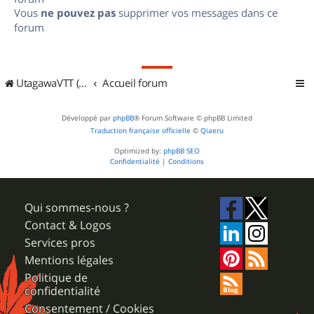
Vous
ne pouvez pas
supprimer vos messages dans ce
forum
UtagawaVTT (Randos VTT et VTTAE avec traces GPS)
Accueil forum
Développé par
phpBB
® Forum Software © phpBB Limited
Traduction française officielle
©
Qiaeru
Optimized by:
phpBB SEO
Confidentialité
|
Conditions
Qui sommes-nous ?
Contact & Logos
Services pros
Mentions légales
Politique de
confidentialité
Consentement / Cookies