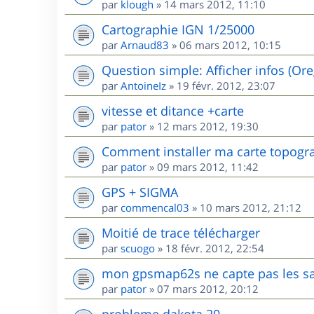
par
klough
»
14 mars 2012, 11:10
Cartographie IGN 1/25000
par
Arnaud83
»
06 mars 2012, 10:15
Question simple: Afficher infos (Or
par
AntoineIz
»
19 févr. 2012, 23:07
vitesse et ditance +carte
par
pator
»
12 mars 2012, 19:30
Comment installer ma carte topogr
par
pator
»
09 mars 2012, 11:42
GPS + SIGMA
par
commencal03
»
10 mars 2012, 21:12
Moitié de trace télécharger
par
scuogo
»
18 févr. 2012, 22:54
mon gpsmap62s ne capte pas les sat
par
pator
»
07 mars 2012, 20:12
probleme dakota 20