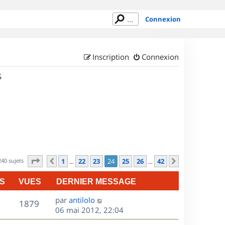
Connexion
Inscription
Connexion
S
Page
24
sur
42
240 sujets
1
22
23
24
25
26
42
Précédent
Suivant
…
…
S
VUES
DERNIER MESSAGE
D
par
antilolo
V
1879
e
06 mai 2012, 22:04
r
u