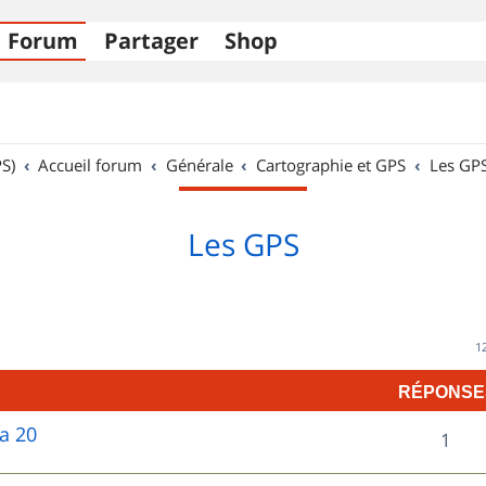
Forum
Partager
Shop
S)
Accueil forum
Générale
Cartographie et GPS
Les GP
Les GPS
1
RÉPONSE
ta 20
R
1
é