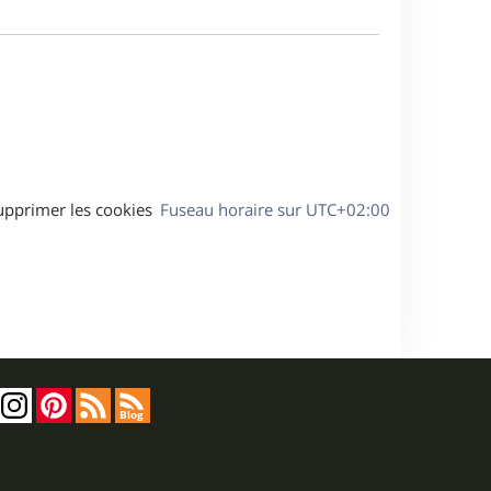
m
s
e
e
a
s
g
s
e
a
g
e
upprimer les cookies
Fuseau horaire sur
UTC+02:00