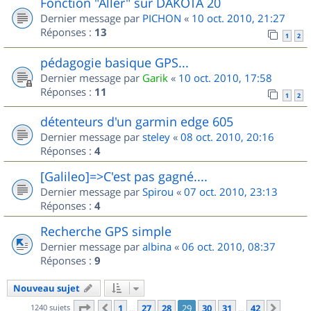
Fonction "Aller" sur DAKOTA 20
Dernier message par
PICHON
«
10 oct. 2010, 21:27
Réponses :
13
1
2
pédagogie basique GPS...
Dernier message par
Garik
«
10 oct. 2010, 17:58
Réponses :
11
1
2
détenteurs d'un garmin edge 605
Dernier message par
steley
«
08 oct. 2010, 20:16
Réponses :
4
[Galileo]=>C'est pas gagné....
Dernier message par
Spirou
«
07 oct. 2010, 23:13
Réponses :
4
Recherche GPS simple
Dernier message par
albina
«
06 oct. 2010, 08:37
Réponses :
9
Nouveau sujet
Page
29
sur
42
1240 sujets
1
27
28
29
30
31
42
Précédent
Suiva
…
…