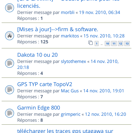
licenciés.
Dernier message par
morbli
«
19 nov. 2010, 06:34
Réponses :
1
[Mises à jour]-->firm & software.
Dernier message par
markitos
«
15 nov. 2010, 10:28
Réponses :
125
1
10
11
12
13
…
Dakota 10 ou 20
Dernier message par
slytothemex
«
14 nov. 2010,
20:18
Réponses :
4
GPS TYP carte TopoV2
Dernier message par
Mac Gus
«
14 nov. 2010, 19:01
Réponses :
7
Garmin Edge 800
Dernier message par
grimperic
«
12 nov. 2010, 16:20
Réponses :
8
télécharger les traces gps utagawa sur