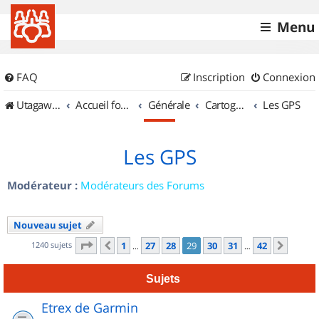
Menu
FAQ
Inscription
Connexion
UtagawaVTT (Randos VTT et VTTAE avec traces GPS)
Accueil forum
Générale
Cartographie et GPS
Les GPS
Les GPS
Modérateur :
Modérateurs des Forums
Nouveau sujet
Page
29
sur
42
1240 sujets
1
27
28
29
30
31
42
Précédent
Suiva
…
…
Sujets
Etrex de Garmin