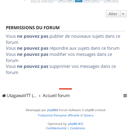
Aller
PERMISSIONS DU FORUM
Vous
ne pouvez pas
publier de nouveaux sujets dans ce
forum
Vous
ne pouvez pas
répondre aux sujets dans ce forum
Vous
ne pouvez pas
modifier vos messages dans ce
forum
Vous
ne pouvez pas
supprimer vos messages dans ce
forum
UtagawaVTT (Randos VTT et VTTAE avec traces GPS)
Accueil forum
Développé par
phpBB
® Forum Software © phpBB Limited
Traduction française officielle
©
Qiaeru
Optimized by:
phpBB SEO
Confidentialité
|
Conditions