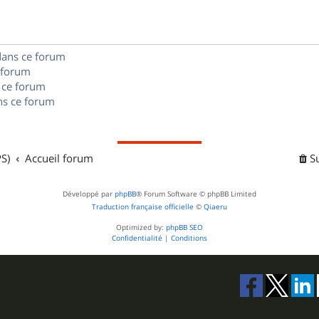
e
o
s
s
n
e
dans ce forum
s
s
 forum
e
 ce forum
s ce forum
s
S)
Accueil forum
S
Développé par
phpBB
® Forum Software © phpBB Limited
Traduction française officielle
©
Qiaeru
Optimized by:
phpBB SEO
Confidentialité
|
Conditions