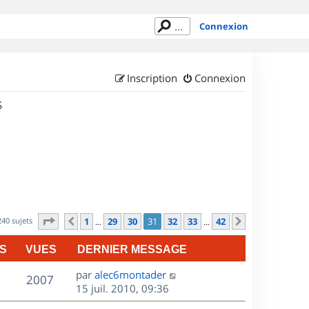
Connexion
Inscription
Connexion
S
Page
31
sur
42
240 sujets
1
29
30
31
32
33
42
Précédent
Suivant
…
…
S
VUES
DERNIER MESSAGE
D
par
alec6montader
V
2007
e
15 juil. 2010, 09:36
r
u