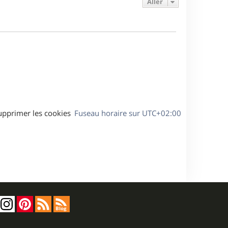
Aller
s
r
s
g
m
s
e
e
a
s
g
s
e
a
g
e
upprimer les cookies
Fuseau horaire sur
UTC+02:00