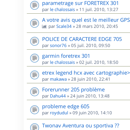
parametrage sur FORETREX 301
par
le chalossais
»
11 juil. 2010, 13:27
A votre avis quel est le meilleur GP
par
Scale34
»
28 mars 2010, 20:45
POLICE DE CARACTERE EDGE 705
par
sonor76
»
05 juil. 2010, 09:50
garmin foretrex 301
par
le chalossais
»
02 juil. 2010, 18:50
etrex legend hcx avec cartographie> 
par
makawa
»
28 juin 2010, 22:41
Forerunner 205 problème
par
Dahu44
»
24 juin 2010, 13:48
probleme edge 605
par
roydudul
»
09 juin 2010, 14:10
Twonav Aventura ou sportiva ??