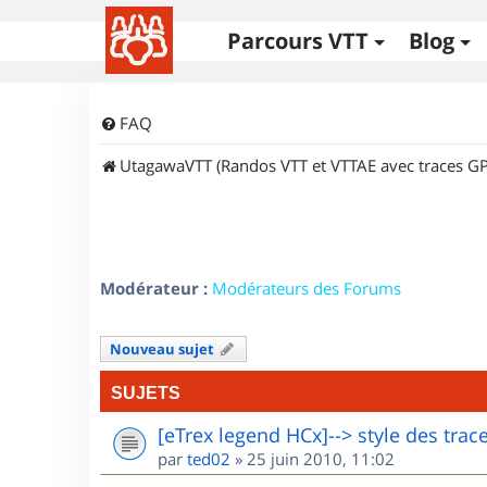
Parcours VTT
Blog
FAQ
UtagawaVTT (Randos VTT et VTTAE avec traces GP
Modérateur :
Modérateurs des Forums
Nouveau sujet
SUJETS
[eTrex legend HCx]--> style des trac
par
ted02
»
25 juin 2010, 11:02