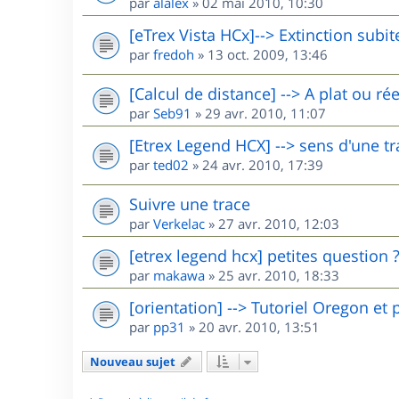
par
alalex
»
02 mai 2010, 10:30
[eTrex Vista HCx]--> Extinction subit
par
fredoh
»
13 oct. 2009, 13:46
[Calcul de distance] --> A plat ou rée
par
Seb91
»
29 avr. 2010, 11:07
[Etrex Legend HCX] --> sens d'une tr
par
ted02
»
24 avr. 2010, 17:39
Suivre une trace
par
Verkelac
»
27 avr. 2010, 12:03
[etrex legend hcx] petites question 
par
makawa
»
25 avr. 2010, 18:33
[orientation] --> Tutoriel Oregon et p
par
pp31
»
20 avr. 2010, 13:51
Nouveau sujet