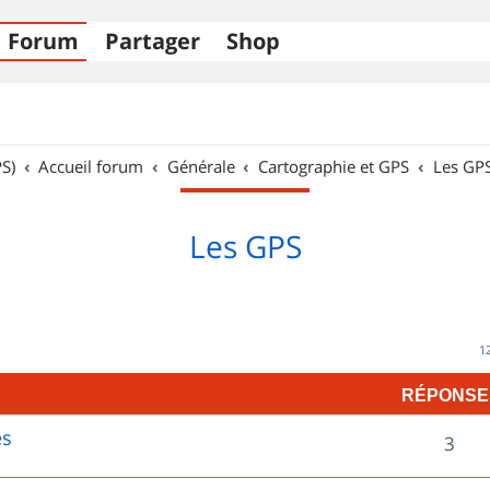
Forum
Partager
Shop
S)
Accueil forum
Générale
Cartographie et GPS
Les GP
Les GPS
1
RÉPONSE
es
R
3
é