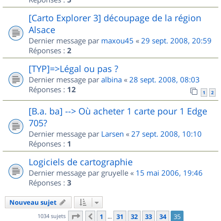
[Carto Explorer 3] découpage de la région
Alsace
Dernier message par
maxou45
«
29 sept. 2008, 20:59
Réponses :
2
[TYP]=>Légal ou pas ?
Dernier message par
albina
«
28 sept. 2008, 08:03
Réponses :
12
1
2
[B.a. ba] --> Où acheter 1 carte pour 1 Edge
705?
Dernier message par
Larsen
«
27 sept. 2008, 10:10
Réponses :
1
Logiciels de cartographie
Dernier message par
gruyelle
«
15 mai 2006, 19:46
Réponses :
3
Nouveau sujet
Page
35
sur
35
1034 sujets
1
31
32
33
34
35
Précédent
…