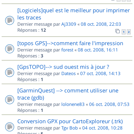
[Logiciels]quel est le meilleur pour imprimer
les traces
Dernier message par
Aj3309
«
08 oct. 2008, 22:03
Réponses :
12
1
2
[topos GPS]-->comment faire l'impression
Dernier message par
forest
«
08 oct. 2008, 16:11
Réponses :
3
[GpsTOPO]--> sud ouest mis à jour ?
Dernier message par
Dateos
«
07 oct. 2008, 14:13
Réponses :
1
[GarminQuest] --> comment utiliser une
trace (gdb)
Dernier message par
lolonene83
«
06 oct. 2008, 07:53
Réponses :
1
Conversion GPX pour CartoExploreur (.trk)
Dernier message par
Tgv Bob
«
04 oct. 2008, 10:28
Réponses :
5