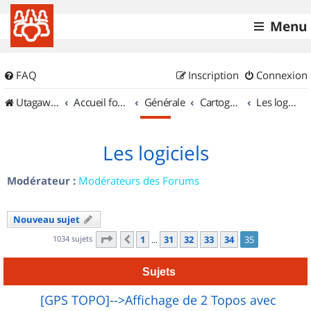
Menu
FAQ
Inscription
Connexion
UtagawaVTT (Randos VTT et VTTAE avec traces GPS)
Accueil forum
Générale
Cartographie et GPS
Les logiciels
Les logiciels
Modérateur :
Modérateurs des Forums
Nouveau sujet
Page
35
sur
35
1034 sujets
1
31
32
33
34
35
Précédent
…
Sujets
[GPS TOPO]-->Affichage de 2 Topos avec