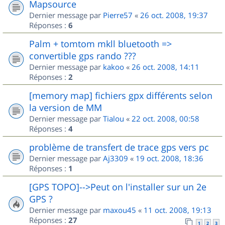
Mapsource
Dernier message par
Pierre57
«
26 oct. 2008, 19:37
Réponses :
6
Palm + tomtom mkll bluetooth =>
convertible gps rando ???
Dernier message par
kakoo
«
26 oct. 2008, 14:11
Réponses :
2
[memory map] fichiers gpx différents selon
la version de MM
Dernier message par
Tialou
«
22 oct. 2008, 00:58
Réponses :
4
problème de transfert de trace gps vers pc
Dernier message par
Aj3309
«
19 oct. 2008, 18:36
Réponses :
1
[GPS TOPO]-->Peut on l'installer sur un 2e
GPS ?
Dernier message par
maxou45
«
11 oct. 2008, 19:13
Réponses :
27
1
2
3