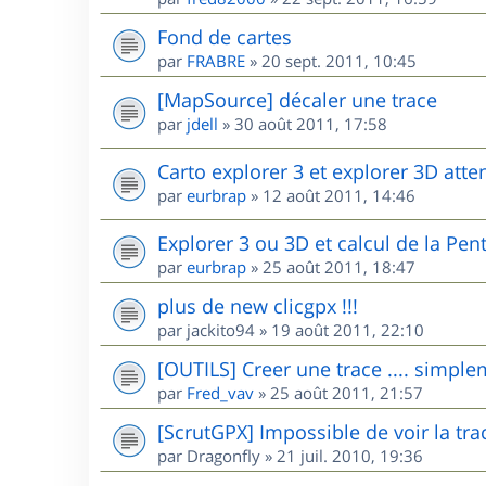
Fond de cartes
par
FRABRE
»
20 sept. 2011, 10:45
[MapSource] décaler une trace
par
jdell
»
30 août 2011, 17:58
Carto explorer 3 et explorer 3D atte
par
eurbrap
»
12 août 2011, 14:46
Explorer 3 ou 3D et calcul de la Pen
par
eurbrap
»
25 août 2011, 18:47
plus de new clicgpx !!!
par
jackito94
»
19 août 2011, 22:10
[OUTILS] Creer une trace .... simple
par
Fred_vav
»
25 août 2011, 21:57
[ScrutGPX] Impossible de voir la tra
par
Dragonfly
»
21 juil. 2010, 19:36