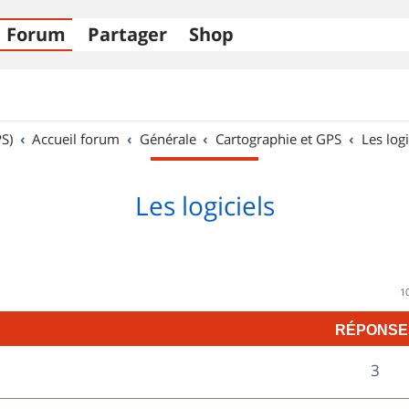
Forum
Partager
Shop
S)
Accueil forum
Générale
Cartographie et GPS
Les logi
Les logiciels
1
RÉPONSE
R
3
é