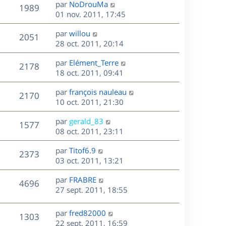
D
par
NoDrouMa
n
V
1989
e
e
01 nov. 2011, 17:45
i
r
u
e
s
D
par
willou
n
r
V
2051
e
e
28 oct. 2011, 20:14
i
m
r
u
e
e
s
D
par
Elément_Terre
n
r
V
s
2178
e
e
18 oct. 2011, 09:41
i
m
s
r
u
e
e
a
s
D
par
françois nauleau
n
r
V
s
2170
g
e
e
10 oct. 2011, 21:30
i
m
s
e
r
u
e
e
a
s
D
par
gerald_83
n
r
V
s
1577
g
e
e
08 oct. 2011, 23:11
i
m
s
e
r
u
e
e
a
s
D
par
Titof6.9
n
r
V
s
2373
g
e
e
03 oct. 2011, 13:21
i
m
s
e
r
u
e
e
a
s
D
par
FRABRE
n
r
V
s
4696
g
e
e
27 sept. 2011, 18:55
i
m
s
e
r
u
e
e
a
s
n
r
s
D
g
par
fred82000
V
1303
e
i
m
s
e
e
22 sept. 2011, 16:59