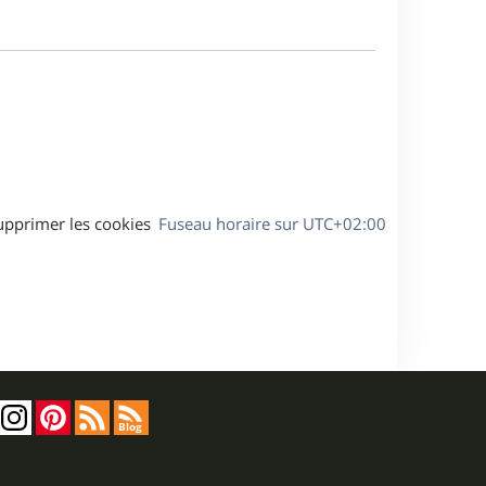
s
g
m
s
e
e
a
s
g
s
e
a
g
e
upprimer les cookies
Fuseau horaire sur
UTC+02:00