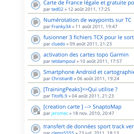
Carte de France légale et gratuite 
par
ted02
»
12 août 2011, 17:25
Numérotation de waypoints sur TC
par
Franky34
»
11 août 2011, 19:47
fusionner 3 fichiers TCX pour le sorti
par
cluedo
»
09 août 2011, 21:23
activation des cartes topo Garmin
par
tetdampoul
»
10 août 2011, 17:57
Smartphone Android et cartographi
par
ChristianB
»
06 août 2011, 19:24
[TrainingPeaks]=>Qui utilise ?
par
Titof6.9
»
04 août 2011, 21:23
[creation carte ] --> SnaptoMap
par
jeromec
»
18 nov. 2010, 20:47
transfert de données sport track ve
par
clems5555
»
23 juil. 2011, 18:13