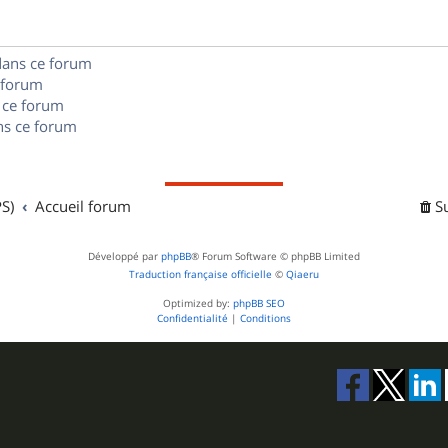
s
s
n
e
dans ce forum
s
s
 forum
e
 ce forum
s ce forum
s
S)
Accueil forum
S
Développé par
phpBB
® Forum Software © phpBB Limited
Traduction française officielle
©
Qiaeru
Optimized by:
phpBB SEO
Confidentialité
|
Conditions