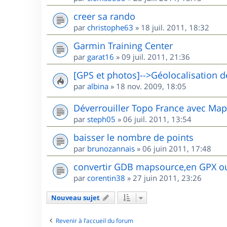
creer sa rando
par
christophe63
»
18 juil. 2011, 18:32
Garmin Training Center
par
garat16
»
09 juil. 2011, 21:36
[GPS et photos]-->Géolocalisation d
par
albina
»
18 nov. 2009, 18:05
Déverrouiller Topo France avec Ma
par
steph05
»
06 juil. 2011, 13:54
baisser le nombre de points
par
brunozannais
»
06 juin 2011, 17:48
convertir GDB mapsource,en GPX o
par
corentin38
»
27 juin 2011, 23:26
Nouveau sujet
Revenir à l’accueil du forum