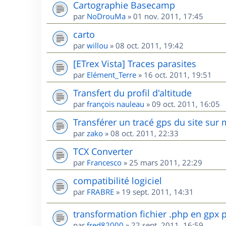
Cartographie Basecamp
par
NoDrouMa
»
01 nov. 2011, 17:45
carto
par
willou
»
08 oct. 2011, 19:42
[ETrex Vista] Traces parasites
par
Elément_Terre
»
16 oct. 2011, 19:51
Transfert du profil d'altitude
par
françois nauleau
»
09 oct. 2011, 16:05
Transférer un tracé gps du site sur
par
zako
»
08 oct. 2011, 22:33
TCX Converter
par
Francesco
»
25 mars 2011, 22:29
compatibilité logiciel
par
FRABRE
»
19 sept. 2011, 14:31
transformation fichier .php en gpx
par
fred82000
»
22 sept. 2011, 16:59