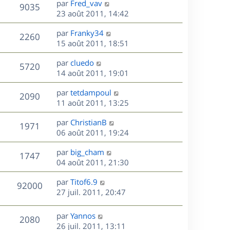
s
D
par
Fred_vav
n
r
V
s
9035
g
e
e
23 août 2011, 14:42
i
m
s
e
r
u
e
e
a
s
D
par
Franky34
n
r
V
s
2260
g
e
e
15 août 2011, 18:51
i
m
s
e
r
u
e
e
a
s
D
par
cluedo
n
r
V
s
5720
g
e
e
14 août 2011, 19:01
i
m
s
e
r
u
e
e
a
s
D
par
tetdampoul
n
r
V
s
2090
g
e
e
11 août 2011, 13:25
i
m
s
e
r
u
e
e
a
s
D
par
ChristianB
n
r
V
s
1971
g
e
e
06 août 2011, 19:24
i
m
s
e
r
u
e
e
a
s
D
par
big_cham
n
r
V
s
1747
g
e
e
04 août 2011, 21:30
i
m
s
e
r
u
e
e
a
s
D
par
Titof6.9
n
r
V
s
92000
g
e
e
27 juil. 2011, 20:47
i
m
s
e
r
u
e
e
a
s
n
r
s
D
g
par
Yannos
V
2080
e
i
m
s
e
e
26 juil. 2011, 13:11