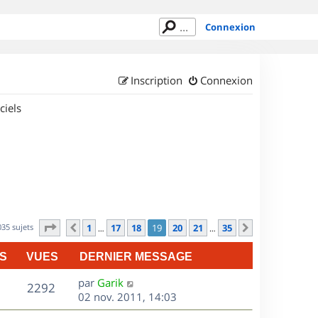
Connexion
Inscription
Connexion
ciels
Page
19
sur
35
035 sujets
1
17
18
19
20
21
35
Précédent
Suivant
…
…
S
VUES
DERNIER MESSAGE
D
par
Garik
V
2292
e
02 nov. 2011, 14:03
r
u