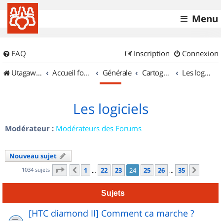
Menu
FAQ
Inscription
Connexion
UtagawaVTT (Randos VTT et VTTAE avec traces GPS)
Accueil forum
Générale
Cartographie et GPS
Les logiciels
Les logiciels
Modérateur :
Modérateurs des Forums
Nouveau sujet
Page
24
sur
35
1034 sujets
1
22
23
24
25
26
35
Précédent
Suiva
…
…
Sujets
[HTC diamond II] Comment ca marche ?