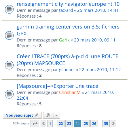
renseignement city navigator europe nt 10
Dernier message par
taz-ard
«
25 mars 2010, 14:41
Réponses :
4
garmin training center version 3.5: fichiers
GPX
Dernier message par
Garik
«
23 mars 2010, 09:11
Réponses :
8
Créer 1TRACE (700pts) à-p-d d' une ROUTE
(20pts) MAPSOURCE
Dernier message par
gcounet
«
22 mars 2010, 11:12
Réponses :
2
[Mapsource]-->Exporter une trace
Dernier message par
ChristianM
«
21 mars 2010,
22:04
Réponses :
5
Nouveau sujet
Page
24
sur
35
1034 sujets
1
22
23
24
25
26
35
Précédent
Suiva
…
…