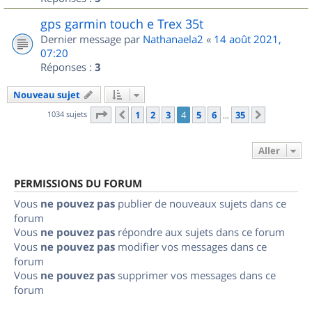
gps garmin touch e Trex 35t
Dernier message par
Nathanaela2
«
14 août 2021,
07:20
Réponses :
3
Nouveau sujet
Page
4
sur
35
1034 sujets
1
2
3
4
5
6
35
Précédent
Suivant
…
Aller
PERMISSIONS DU FORUM
Vous
ne pouvez pas
publier de nouveaux sujets dans ce
forum
Vous
ne pouvez pas
répondre aux sujets dans ce forum
Vous
ne pouvez pas
modifier vos messages dans ce
forum
Vous
ne pouvez pas
supprimer vos messages dans ce
forum