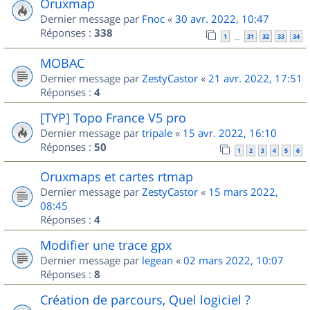
Oruxmap
Dernier message par
Fnoc
«
30 avr. 2022, 10:47
Réponses :
338
1
31
32
33
34
…
MOBAC
Dernier message par
ZestyCastor
«
21 avr. 2022, 17:51
Réponses :
4
[TYP] Topo France V5 pro
Dernier message par
tripale
«
15 avr. 2022, 16:10
Réponses :
50
1
2
3
4
5
6
Oruxmaps et cartes rtmap
Dernier message par
ZestyCastor
«
15 mars 2022,
08:45
Réponses :
4
Modifier une trace gpx
Dernier message par
legean
«
02 mars 2022, 10:07
Réponses :
8
Création de parcours, Quel logiciel ?