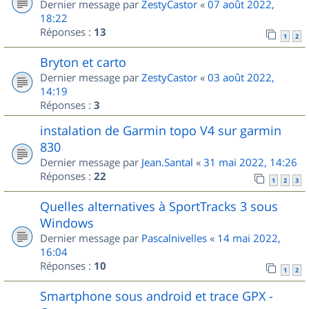
Dernier message par
ZestyCastor
«
07 août 2022,
18:22
Réponses :
13
1
2
Bryton et carto
Dernier message par
ZestyCastor
«
03 août 2022,
14:19
Réponses :
3
instalation de Garmin topo V4 sur garmin
830
Dernier message par
Jean.Santal
«
31 mai 2022, 14:26
Réponses :
22
1
2
3
Quelles alternatives à SportTracks 3 sous
Windows
Dernier message par
Pascalnivelles
«
14 mai 2022,
16:04
Réponses :
10
1
2
Smartphone sous android et trace GPX -