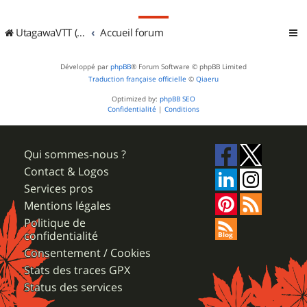
UtagawaVTT (Randos VTT et VTTAE avec traces GPS)
Accueil forum
Développé par
phpBB
® Forum Software © phpBB Limited
Traduction française officielle
©
Qiaeru
Optimized by:
phpBB SEO
Confidentialité
|
Conditions
Qui sommes-nous ?
Contact & Logos
Services pros
Mentions légales
Politique de
confidentialité
Consentement / Cookies
Stats des traces GPX
Status des services