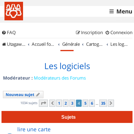
Menu
FAQ
Inscription
Connexion
UtagawaVTT (Randos VTT et VTTAE avec traces GPS)
Accueil forum
Générale
Cartographie et GPS
Les logiciels
Les logiciels
Modérateur :
Modérateurs des Forums
Nouveau sujet
Page
4
sur
35
1034 sujets
1
2
3
4
5
6
35
Précédent
Suivant
…
Sujets
lire une carte